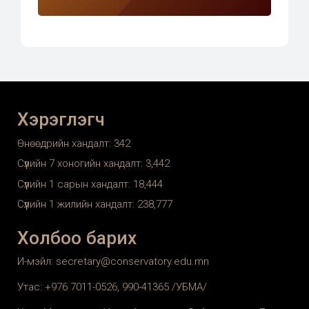
Хэрэглэгч
Өнөөдрийн хандалт:
342
Сүүлийн 7 хоногийн хандалт:
3,442
Сүүлийн 1 сарын хандалт:
18,444
Сүүлийн 1 жилийн хандалт:
238,777
Холбоо барих
И-мэйл: secretary@conservatory.edu.mn
Утас: +976 7011-0526, 990-41365 /УБМА/