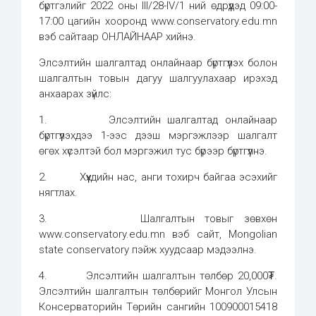
бүртгэлийг 2022 оны III/28-IV/1 ний өдрүүдэд 09:00-
17:00 цагийн хооронд www.conservatory.edu.mn
вэб сайтаар ОНЛАЙНААР хийнэ.
Элсэлтийн шалгалтад онлайнаар бүртгүүлэх болон
шалгалтын товын дагуу шалгуулахаар ирэхэд
анхаарах зүйлс:
1. Элсэлтийн шалгалтад онлайнаар
бүртгүүлэхдээ 1-ээс дээш мэргэжлээр шалгалт
өгөх хүсэлтэй бол мэргэжил тус бүрээр бүртгүүлнэ.
2. Хүүхдийн нас, анги тохирч байгаа эсэхийг
нягтлах.
3. Шалгалтын товыг зөвхөн
www.conservatory.edu.mn вэб сайт, Mongolian
state conservatory пэйж хуудсаар мэдээлнэ.
4. Элсэлтийн шалгалтын төлбөр 20,000₮.
Элсэлтийн шалгалтын төлбөрийг Монгол Улсын
Консерваторийн Төрийн сангийн 100900015418