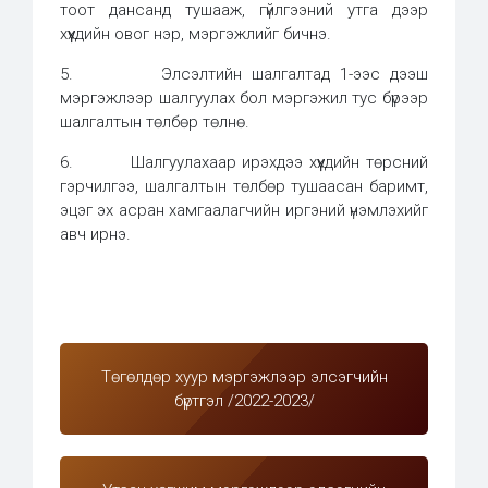
тоот дансанд тушааж, гүйлгээний утга дээр
хүүхдийн овог нэр, мэргэжлийг бичнэ.
5. Элсэлтийн шалгалтад 1-ээс дээш
мэргэжлээр шалгуулах бол мэргэжил тус бүрээр
шалгалтын төлбөр төлнө.
6. Шалгуулахаар ирэхдээ хүүхдийн төрсний
гэрчилгээ, шалгалтын төлбөр тушаасан баримт,
эцэг эх асран хамгаалагчийн иргэний үнэмлэхийг
авч ирнэ.
Төгөлдөр хуур мэргэжлээр элсэгчийн
бүртгэл /2022-2023/