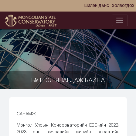
ШИЛЭН ДАНС
ХОЛБОГДОХ
БҮРТГЭЛ ЯВАГДАЖ БАЙНА
САНАМЖ
Монгол Улсын Консерваторийн ЕБС-ийн 2022-
2023 оны хичээлийн жилийн элсэлтийн