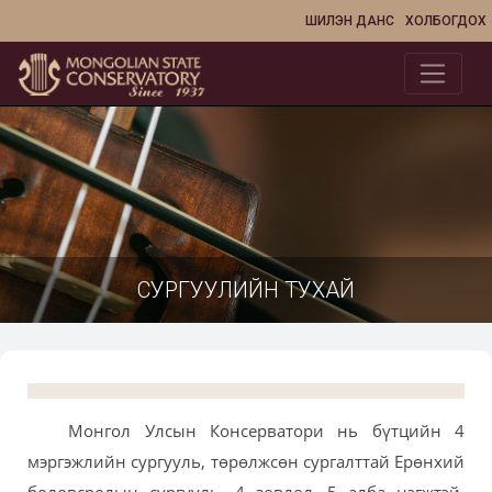
ШИЛЭН ДАНС
ХОЛБОГДОХ
СУРГУУЛИЙН ТУХАЙ
Монгол Улсын Консерватори нь бүтцийн 4
мэргэжлийн сургууль, төрөлжсөн сургалттай Ерөнхий