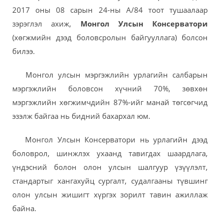
2017 оны 08 сарын 24-ны А/84 тоот тушаалаар
зэрэглэл ахиж,
Монгол Улсын Консерватори
(хөгжмийн дээд боловсролын байгууллага) болсон
билээ.
Монгол улсын мэргэжлийн урлагийн салбарын
мэргэжлийн боловсон хүчний 70%, зөвхөн
мэргэжлийн хөгжимчдийн 87%-ийг манай төгсөгчид
эзэлж байгаа нь бидний бахархал юм.
Монгол Улсын Консерватори нь урлагийн дээд
боловрол, шинжлэх ухаанд тавигдах шаардлага,
үндэсний болон олон улсын шалгуур үзүүлэлт,
стандартыг хангахуйц сургалт, судалгааны түвшинг
олон улсын жишигт хүргэх зорилт тавин ажиллаж
байна.