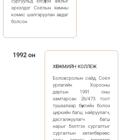
сургуульд элсүүлэх ажлыг
эрхэлдэг Соёлын яамны
комис шалгаруулан авдаг
болсон
1992 он
ХӨГЖМИЙН КОЛЛЕЖ
Боловсролын сайд, Соёл
урлагийн Хорооны
даргын 1991 оны
хамтарсан 26/473 тоот
тушаалаар бүжгийн болон
циркийн багш, найруулагч,
дасгалжуулагч багш
нарыг бэлтгэх сургалтыг
сургалтын хөтөлбөрөөс