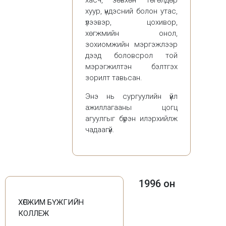
хасч, зөвхөн төгөлдөр
хуур, үндэсний болон утас,
үлээвэр, цохивор,
хөгжмийн онол,
зохиомжийн мэргэжлээр
дээд боловсрол той
мэрэгжилтэн бэлтгэх
зорилт тавьсан.
Энэ нь сургуулийн үйл
ажиллагааны цогц
агуулгыг бүрэн илэрхийлж
чадаагүй.
1996 он
ХӨГЖИМ БҮЖГИЙН
КОЛЛЕЖ