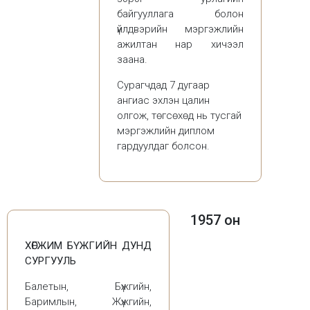
байгууллага болон
үйлдвэрийн мэргэжлийн
ажилтан нар хичээл
заана.
Сурагчдад 7 дугаар
ангиас эхлэн цалин
олгож, төгсөхөд нь тусгай
мэргэжлийн диплом
гардуулдаг болсон.
1957 он
ХӨГЖИМ БҮЖГИЙН ДУНД
СУРГУУЛЬ
Балетын, Бүжгийн,
Баримлын, Жүжгийн,