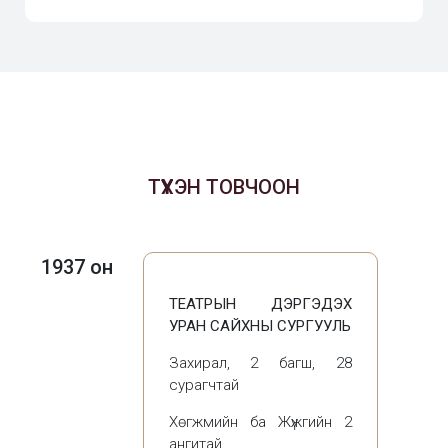
ТҮҮХЭН ТОВЧООН
1937 он
ТЕАТРЫН ДЭРГЭДЭХ
УРАН САЙХНЫ СУРГУУЛЬ
Захирал, 2 багш, 28
сурагчтай
Хөгжмийн ба Жүжгийн 2
ангитай