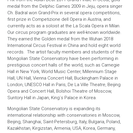
medal from the Delphic Games 2009 in Jeju, opera singer
Ch. Badral won Grand-Prix in several opera competitions,
first prize in Competizione dell Opera in Austria, and
currently acts as a soloist at the La Scala Opera in Milan.
Our circus program graduates are well-known worldwide.
They earned the Golden medal from the Wuhan 2018
International Circus Festival in China and hold eight world
records. The artist faculty members and students of the
Mongolian State Conservatory have been performing in
prestigious concert halls of the world, such as Carnegie
Hall in New York, World Music Center, Millennium Stage
Hall, UN Hall, Vienna Concert Hall, Buckingham Palace in
London, UNESCO Hall in Paris, De La Ville Theatre, Beijing
Opera and Concert Hall, Bolshoi Theatre of Moscow,
Suntory Hall in Japan, King`s Palace in Korea.
Mongolian State Conservatory is expanding its
international relationship with conservatories in Moscow,
Beijing, Shanghai, Saint-Petersburg, Italy, Bulgaria, Poland,
Kazakhstan, Kirgizstan, Armenia, USA, Korea, Germany,