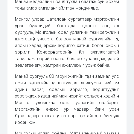
Манай мэдээллийн санд тухлан саатаж буй Эрхэм
таны амар амгаланг айлтган мэндчилье.
Монгол улсад шаталсан сургалтаар мэргэжлийн
уран бүтээлчдийг бэлтгэдэг цорын ганц эл
сургууль, Монголын соёл урлагийн түүхэн хөгжлийн
ширгэшгүй ундарга болсон манай сургуулийн түүх,
алсын хараа, эрхэм зорилго, хэтийн болон ойрын
зорилт, Консерваторийн үйл ажиллагаатай
танилцаж, өөрийн санал бодлоо хуваалцаж, үнэтэй
зөвлөгөө өгч, хамтран ажиллахыг урьж байна.
Манай сургууль 80 гаруй жилийн түүхэн замнал улс
орны хөгжлийн үе шатуудад дэвшүүлсэн нийгэм
эдийн засаг, соёлын зорилго, зорилтуудыг
хэрэгжүүлэх явцад найман нэрийг сольсон хэдий ч
Монгол улсынхаа соёл урлагийн салбарыг
мэргэжлийн өндөр ур чадвар бүхий уран
бүтээлчдээр хангах үүргээ нэр төртэйгөөр биелүүлж
ирсэн юм.
Монголын урлаг, соёлын “Алтан үеийнхэн” хэмээн