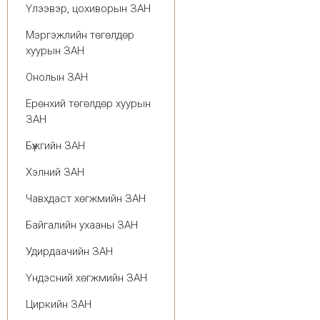
Үлээвэр, цохиворын ЗАН
Мэргэжлийн төгөлдөр
хуурын ЗАН
Онолын ЗАН
Ерөнхий төгөлдөр хуурын
ЗАН
Бүжгийн ЗАН
Хэлний ЗАН
Чавхдаст хөгжмийн ЗАН
Байгалийн ухааны ЗАН
Удирдаачийн ЗАН
Үндэсний хөгжмийн ЗАН
Циркийн ЗАН