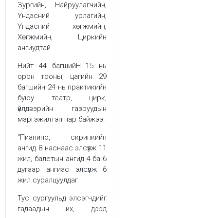
Зургийн, Найруулагчийн,
Үндэсний урлагийн,
Үндэсний хөгжмийн,
Хөгжмийн, Циркийн
ангиудтай
Нийт 44 багшийН 15 нь
орон тооны, цагийн 29
багшийн 24 нь практикийн
буюу театр, цирк,
үйлдвэрийн газруудын
мэргэжилтэн нар байжээ.
“Пианино, скрипкийн
ангид 8 наснаас элсүүлж 11
жил, балетын ангид 4 ба 6
дугаар ангиас элсүүлж 6
жил суралцуулдаг
Тус сургуульд элсэгчдийг
гадаадын их, дээд