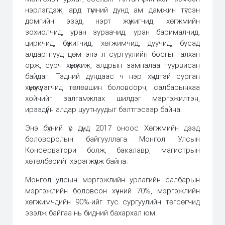
нэрлэгдэж, ард түмний дунд ам дамжин түгсэн
домгийн эзэд, нэрт жүжигчид, хөгжмийн
зохиолчид, уран зураачид, уран барималчид,
циркчид, бүжигчид, хөгжимчид, дуучид, бусад
алдартнууд цөм энэ л сургуулийн босгыг алхан
орж, сурч хүмүүжиж, алдрын замналаа туурвисан
байдаг. Тэдний дундаас ч нэр хүндтэй сурган
хүмүүжүүлэгчид төлөвшин боловсорч, салбарынхаа
хойчийг залгамжлах шилдэг мэргэжилтэн,
ирээдүйн алдар цуутнуудыг бэлтгэсээр байна.
Энэ бүхний үр дүнд 2017 оноос Хөгжмийн дээд
боловсролын байгууллага Монгол Улсын
Консерватори болж, бакалавр, магистрын
хөтөлбөрийг хэрэгжүүлж байна.
Монгол улсын мэргэжлийн урлагийн салбарын
мэргэжлийн боловсон хүчний 70%, мэргэжлийн
хөгжимчдийн 90%-ийг тус сургуулийн төгсөгчид
эзэлж байгаа нь бидний бахархал юм.