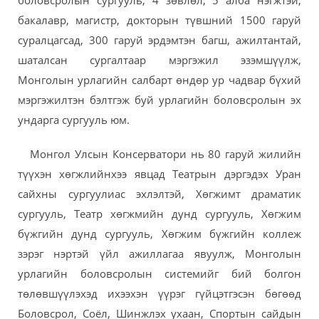
боловсролын сургууль, 4 зөвлөл, 5 алба нэгжтэй,
бакалавр, магистр, докторын түвшний 1500 гаруй
суралцагсад, 300 гаруй эрдэмтэн багш, ажилтантай,
шаталсан сургалтаар мэргэжил эзэмшүүлж,
Монголын урлагийн салбарт өндөр ур чадвар бүхий
мэргэжилтэн бэлтгэж буй урлагийн боловсролын эх
ундарга сургууль юм.
Монгол Улсын Консерватори нь 80 гаруй жилийн
түүхэн хөгжлийнхээ явцад Театрын дэргэдэх Уран
сайхны сургуулиас эхлэлтэй, Хөгжимт драматик
сургууль, Театр хөгжмийн дунд сургууль, Хөгжим
бүжгийн дунд сургууль, Хөгжим бүжгийн коллеж
зэрэг нэртэй үйл ажиллагаа явуулж, Монголын
урлагийн боловсролын системийг бий болгон
төлөвшүүлэхэд ихээхэн үүрэг гүйцэтгэсэн бөгөөд
Боловсрол, Соёл, Шинжлэх ухаан, Спортын сайдын