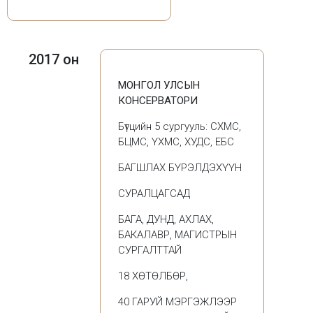
2017 он
МОНГОЛ УЛСЫН
КОНСЕРВАТОРИ
Бүтцийн 5 сургууль: СХМС,
БЦМС, ҮХМС, ХУДС, ЕБС
БАГШЛАХ БҮРЭЛДЭХҮҮН
СУРАЛЦАГСАД
БАГА, ДУНД, АХЛАХ,
БАКАЛАВР, МАГИСТРЫН
СУРГАЛТТАЙ
18 ХӨТӨЛБӨР,
40 ГАРУЙ МЭРГЭЖЛЭЭР