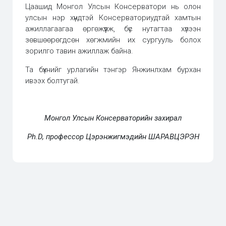
Цаашид Монгол Улсын Консерватори нь олон
улсын нэр хүндтэй Консерваториудтай хамтын
ажиллагаагаа өргөжүүлж, бүс нутагтаа хүлээн
зөвшөөрөгдсөн хөгжмийн их сургууль болох
зорилго тавин ажиллаж байна.
Та бүхнийг урлагийн тэнгэр Янжинлхам бурхан
ивээх болтугай.
Монгол Улсын Консерваторийн захирал
Ph.D,
профессор Цэрэнжигмэдийн ШАРАВЦЭРЭН