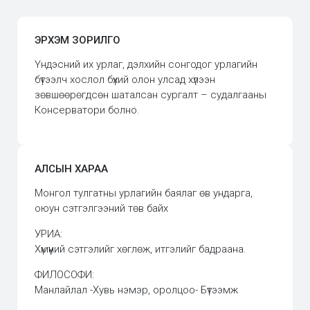
ЭРХЭМ ЗОРИЛГО
Үндэсний их урлаг, дэлхийн сонгодог урлагийн
бүтээлч хослол бүхий олон улсад хүлээн
зөвшөөрөгдсөн шаталсан сургалт – судалгааны
Консерватори болно.
АЛСЫН ХАРАА
Монгол тулгатны урлагийн баялаг өв ундарга,
оюун сэтгэлгээний төв байх
УРИА:
Хүмүүний сэтгэлийг хөглөж, итгэлийг бадраана.
ФИЛОСОФИ:
Манлайлал -Хувь нэмэр, оролцоо- Бүтээмж