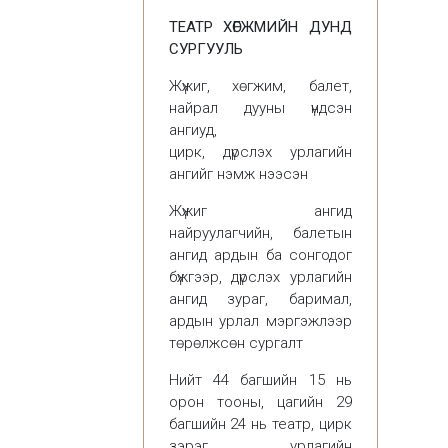
ТЕАТР ХӨГЖМИЙН ДУНД
СУРГУУЛЬ
Жүжиг, хөгжим, балет,
найрал дууны үндсэн
ангиуд,
цирк, дүрслэх урлагийн
ангийг нэмж нээсэн
Жүжиг ангид
найруулагчийн, балетын
ангид ардын ба сонгодог
бүжгээр, дүрслэх урлагийн
ангид зураг, баримал,
ардын урлал мэргэжлээр
төрөлжсөн сургалт
Нийт 44 багшийн 15 нь
орон тооны, цагийн 29
багшийн 24 нь театр, цирк
зэрэг урлагийн