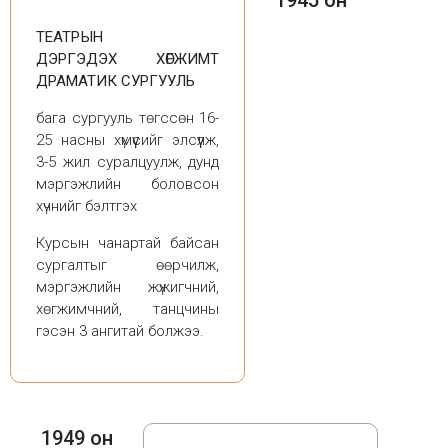
1945 он
ТЕАТРЫН
ДЭРГЭДЭХ ХӨГЖИМТ
ДРАМАТИК СУРГУУЛЬ
бага сургууль төгссөн 16-
25 насны хүмүүсийг элсүүлж,
3-5 жил суралцуулж, дунд
мэргэжлийн боловсон
хүчнийг бэлтгэх
Курсын чанартай байсан
сургалтыг өөрчилж,
мэргэжлийн жүжигчний,
хөгжимчний, танцчины
гэсэн 3 ангитай болжээ.
1949 он