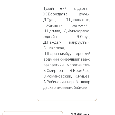
Тухайн үеийн алдартан:
Ж.Дорждагва- дууны,
Д.Түдэв, Л.Цэрэндорж,
Г.Жамъян- хөгжмийн,
Ц.Цэгмид, Д.Ичинхорлоо-
жүжгийн, Э.Оюун,
Д.Намдаг- найруулгын,
Б.Цэвэгжав,
Ц.Шаравнямбуу- ерөнхий
эрдмийн хичээлүүдийг зааж,
зөвлөлтийн мэрэгжилтэн
Б.Смирнов, В.Борейшо,
В.Романовский, К.Рущев,
А.Рабинович нар багшаар
давхар ажиллаж байжээ