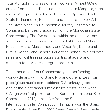
total Mongolian professional art workers. Almost 90% of
artists from the leading art organizations in Mongolia, such
as the Mongolian Academic Theatre of Opera and Ballet,
State Philharmonic, National Grand Theatre for Folk Art,
The State Morin Khuur Ensemble, Military Ensemble for
Songs and Dances, graduated from the Mongolian State
Conservatory. The five schools within the conservatory
structure operate today: The School of Classical Music,
National Music, Music Theory and Vocal Art, Dance and
Circus School, and General Education School. We educate
in hierarchical training, pupils starting at age 6, and
students for a Master’s degree program.
The graduates of our Conservatory are performing
worldwide and winning Grand Prix and other prizes from
prestigious music competitions. D.Altankhuyag became
one of the eight famous male ballet artists in the world:
O.Anujin won first prize from the Korean International Ballet
Competition 2018, third prize from the Shanghai
International Ballet Competition, Temuujin won the Grand
Prix from the Asian Beat 2011 Grand Finale in Seoul, gold