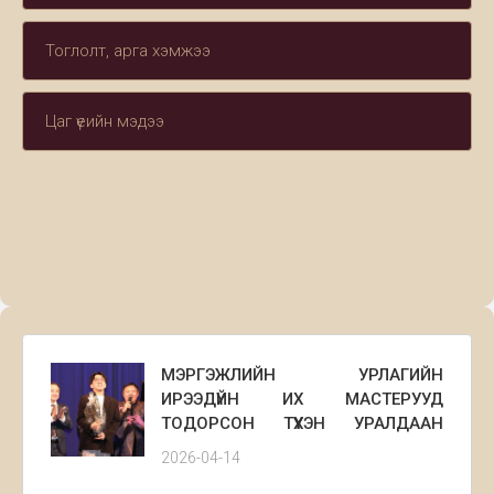
Тоглолт, арга хэмжээ
Цаг үеийн мэдээ
МЭРГЭЖЛИЙН УРЛАГИЙН
ИРЭЭДҮЙН ИХ МАСТЕРУУД
ТОДОРСОН ТҮҮХЭН УРАЛДААН
АМЖИЛТТАЙ ӨНДӨРЛӨЛӨӨ
2026-04-14
Монгол Улсын Консерватор,