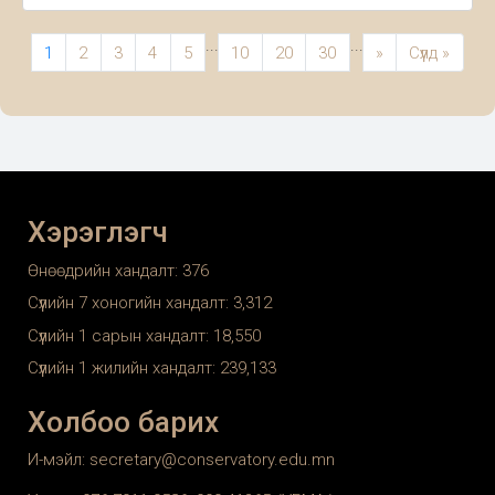
төгөлдөр хуурын тэнхимийн
оюутан, сурагчдад зориулсан
...
...
1
2
3
4
5
10
20
30
»
Сүүлд »
нээлттэй хичээл зохион
байгуулагдах гэж байна.
Хэрэглэгч
Өнөөдрийн хандалт:
376
Сүүлийн 7 хоногийн хандалт:
3,312
Сүүлийн 1 сарын хандалт:
18,550
Сүүлийн 1 жилийн хандалт:
239,133
Холбоо барих
И-мэйл: secretary@conservatory.edu.mn