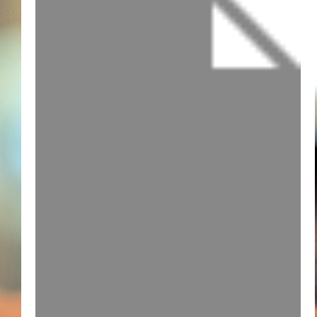
– Уралдааны эхний шат 2024 оны 12-р сарын 10-наас 12
– Уралдааны хоёрдугаар шат 2024 оны арванхоёрдугаар
хооронд явагдана
Уралдааны нэг, хоёрдугаар шатны шалгаруулалт Монго
концертын их танхимд болно.
Уралдааны
шагнал гардуулах ёслол, Гала концерт
12-р с
Монгол улсын Филармонид зохион байгуулагдана.
УРАЛДААНД ОРОЛЦОГЧДЫН УРЫН САН:
“С” ангилал
Энэ ангилал нь нэг шаттай.
♦ И.С.Бах Инвенция, Симфония эсвэл Прелюди ба Фу
ботиос
♦ Шопен 1 зохиол /өөрийн сонголтоор/