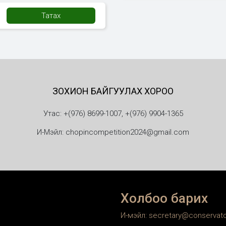
Татах
иос
 7 эдгээрээс бусдыг /
 3
ЗОХИОН БАЙГУУЛАХ ХОРОО
олтоор (Баллада,
олла, Фантазия, Соната I
Утас: +(976) 8699-1007, +(976) 9904-1365
И-Мэйл: chopincompetition2024@gmail.com
х өгөгдсөн бүтээлүүдээс
Холбоо барих
И-мэйл: secretary@conservat