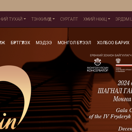
НИЙ ТУХАЙ
ТЭНХИМҮҮД
СУРГАЛТ
ХҮНИЙ НӨӨЦ
ЭРДЭМ
МЖ
БҮРТГҮҮЛЭХ
МЭДЭЭ
МОНГОЛ БҮТЭЭЛ
ХОЛБОО БАРИХ