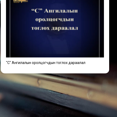
"C" Ангилалын оролцогчдын тоглох дараалал