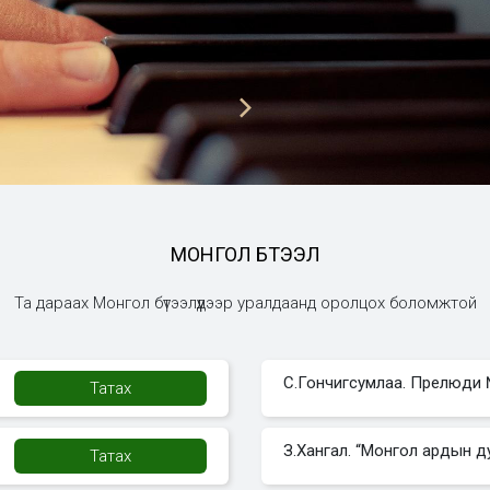
н зохиол
иос
 7 эдгээрээс бусдыг/
МОНГОЛ БҮТЭЭЛ
г зохиол /Баллада,
ондо, Вариаци, Прелюди
Та дараах Монгол бүтээлүүдээр уралдаанд оролцох боломжтой
даас нэгийг сонгоно.
С.Гончигсумлаа. Прелюди
Татах
З.Хангал. “Монгол ардын д
вилбар аяз
Татах