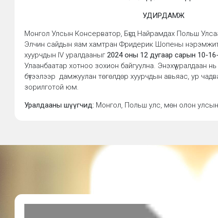
УДИРДАМЖ
Монгол Улсын Консерватор, Бүгд Найрамдах Польш Улса
Элчин сайдын яам хамтран Фридерик Шопены нэрэмжит
хуурчдын IV уралдааныг
2024 оны 12 дугаар сарын 10-1
Улаанбаатар хотноо зохион байгуулна. Энэхүү уралдаан 
бүтээлээр дамжуулан төгөлдөр хуурчдын авьяас, ур чадва
зорилготой юм.
Уралдааны шүүгчид:
Монгол, Польш улс, мөн олон улсын
шүүгчээр ажиллана
Ерөнхий зохион байгуулагч: Монгол Улсын Консерватор
Хамтран зохион байгуулагч: Бүгд Найрамдах Польш Улса
Элчин сайдын яам
Тус уралдаан нь гурван насны ангилалтай.
“
А
” ангилал (18-35 нас) “
В
” ангилал (14-17 нас) “
С
” ангилал