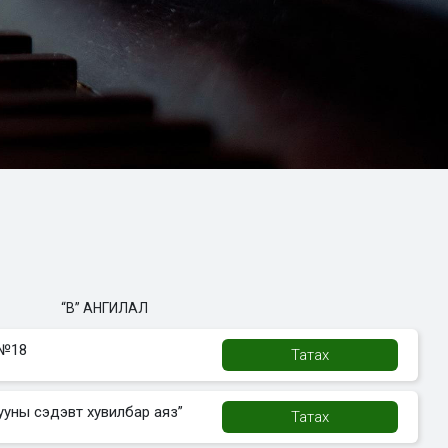
“B” АНГИЛАЛ
 №18
Татах
ууны сэдэвт хувилбар аяз”
Татах