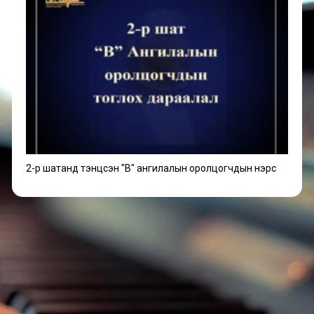
-ны хооронд явагдана.
 сарын 13-наас 15-ны
л Улсын Консерваторын
арын 16-ны 18:00 цагт
2-р шатанд тэнцсэн "В" ангилалын оролцогчдын нэрс
га WTC I эсвэл II