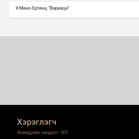
“A” ангилал
Х.Мөнх-Ертөнц “Вариаци”
Нэгдүгээр шатны шалгаруулалт
1.
И.С.Бах . Нэг Прелюди ба Фуга WTC I эсвэл II бот
2.
Ф.Шопен 2 этюд /оп.10 № 3, оп.10. № 6 , оп 25. №
3.
Ф.Шопен Нэг Мазурка оп.24. № 4 эсвэл оп.33. №
Хоёрдугаар шатны шалгаруулалт
1.
Ф.Шопены том хэлбэрийн нэг бүтээл өөрийн сонг
Скерцо, Полонез оп.22, оп.44, оп.53, оп.61, Баркар
эсвэл II III IV ангиуд)
2.
Ф.Шопен нэг Ноктюрн өөрийн сонголтоор
3.
Монголын хөгжмийн зохиолчийн нэг бүтээлийг доор
сонгоно.Үүнд:
– С.Сансаргэрэлтэх. Хөгжилтэй чөтгөр.
– Ш.Өлзийбаяр Рапсоди.
– Х.Мөнх-Ертөнц. Вариаци.
Хэрэглэгч
Өнөөдрийн хандалт:
307