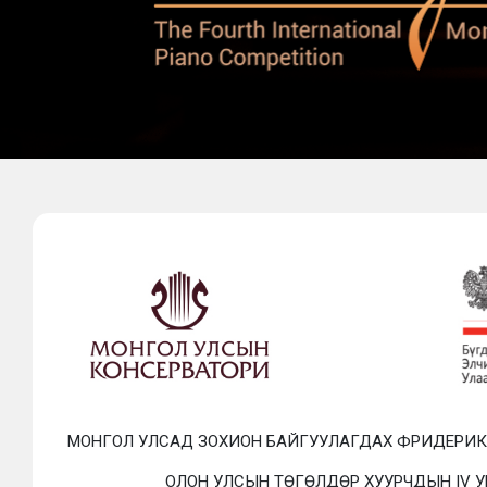
МОНГОЛ УЛСАД ЗОХИОН БАЙГУУЛАГДАХ ФРИДЕРИ
ОЛОН УЛСЫН ТӨГӨЛДӨР ХУУРЧДЫН IV 