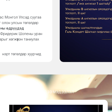
ас Монгол Улсад суугаа
 олон улсын төгөлдөр
6-ны өдрүүдэд
нь Фридерик Шопены уран
рыг хөгжүүлэн таниулах
 нэрт төгөлдөр хуурчид
ас Монгол Улсад суугаа
МЭДЭЭ МЭДЭЭЛЭЛ
 (13 нас хүртэл)