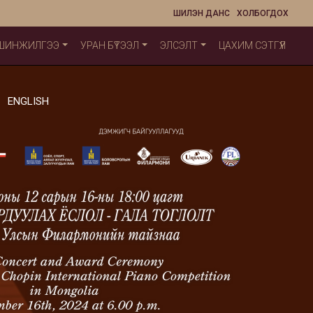
ШИЛЭН ДАНС
ХОЛБОГДОХ
 ШИНЖИЛГЭЭ
УРАН БҮТЭЭЛ
ЭЛСЭЛТ
ЦАХИМ СЭТГҮҮЛ
ENGLISH