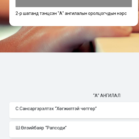
♦ Өөрийн сонголтоор 1 ур чадвар харуулсан хурда
2-р шатанд тэнцсэн "А" ангилалын оролцогчдын нэрс
“B” ангилал
Нэгдүгээр шатны шалгаруулалт
1.
И.С.Бах . Нэг Прелюди ба Фуга WTC I эсвэл II бот
2.
Ф.Шопен нэг этюд/оп.10 № 3, оп.10 № 6, оп. 25 №
3.
Ф.Шопен 1 Ноктюрн /өөрийн сонголтоор/
Хоёрдугаар шатны шалгаруулалт
1.
Шопен. Дараах бүтээлүүдээс өөрийн сонголтоор нэ
Скерцо, Полонез, Вальс, Баркаролла,Тарантела, Р
оп.28 № 7-12, эсвэл 13-18, эсвэл 19-24 /
“А” АНГИЛАЛ
2.
Шопен. Нэг Мазурка /өөрийн сонголтоор/
3.
Монголын хөгжмийн зохиолчдын эдгээр зохиолуу
С.Сансаргэрэлтэх “Хөгжилтэй чөтгөр”
Үүнд:
– С.Гончигсумлаа. Прелюди № 18.
Ш.Өлзийбаяр “Рапсоди”
– З.Хангал. Монгол ардын дууны сэдэвт ху