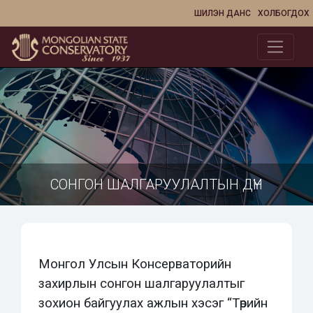
ШИЛЭН ДАНС
ХОЛБОГДОХ
СОНГОН ШАЛГАРУУЛАЛТЫН ДҮН
Монгол Улсын Консерваторийн
захирлын сонгон шалгаруулалтыг
зохион байгуулах ажлын хэсэг “Төрийн