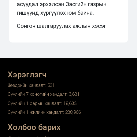
асуудал эрхэлсэн Засгийн газрын
гишүүнд хүргүүлэх юм байна.
Сонгон шалгаруулах ажлын хэсэг
Хэрэглэгч
Өнөөдрийн хандалт:
531
Сүүлийн 7 хоногийн хандалт:
3,631
Сүүлийн 1 сарын хандалт:
18,633
Сүүлийн 1 жилийн хандалт:
238,966
Холбоо барих