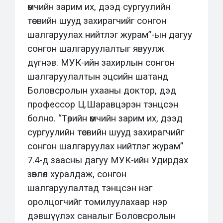
өмчийн зарим их, дээд сургуулийн
төсвийн шууд захирагчийг сонгон
шалгаруулах нийтлэг журам”-ын дагуу
сонгон шалгаруулалтыг явуулж
дүгнэв. МУК-ийн захирлын сонгон
шалгаруулалтын эцсийн шатанд
Боловсролын ухааны доктор, дэд
профессор Ц.Шаравцэрэн тэнцсэн
болно. “Төрийн өмчийн зарим их, дээд
сургуулийн төсвийн шууд захирагчийг
сонгон шалгаруулах нийтлэг журам”
7.4-д заасны дагуу МУК-ийн Удирдах
зөвлөл хуралдаж, сонгон
шалгаруулалтад тэнцсэн нэг
оролцогчийг томилуулахаар нэр
дэвшүүлэх саналыг Боловсролын