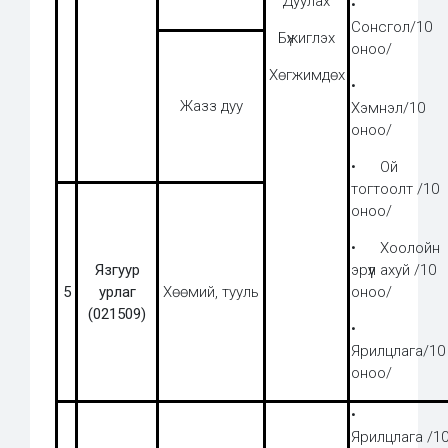
Дуулах
•
Сонсгол/10
Бүжиглэх
оноо/
Хөгжимдөх
•
Жазз дуу
Хэмнэл/10
оноо/
• Ой
тогтоолт /10
оноо/
• Хоолойн
Язгуур
эрүүл ахуй /10
5
урлаг
Хөөмий, тууль
оноо/
(021509)
•
Ярилцлага/10
оноо/
•
Ярилцлага /1