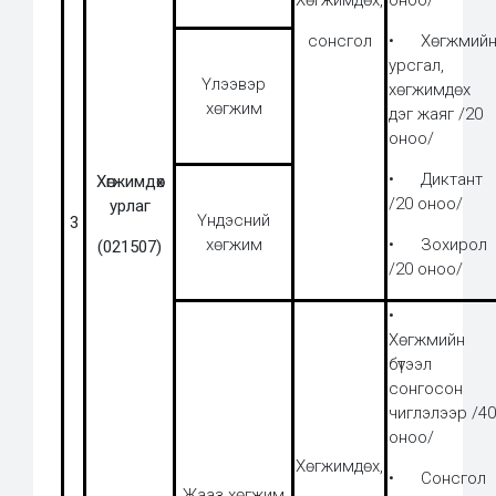
Хөгжимдөх,
оноо/
сонсгол
• Хөгжмий
урсгал,
Үлээвэр
хөгжимдөх
хөгжим
дэг жаяг /20
оноо/
• Диктант
Хөгжимдөх
/20 оноо/
урлаг
Үндэсний
3
хөгжим
• Зохирол
(021507)
/20 оноо/
•
Хөгжмийн
бүтээл
сонгосон
чиглэлээр /40
оноо/
Хөгжимдөх,
• Сонсгол
Жааз хөгжим