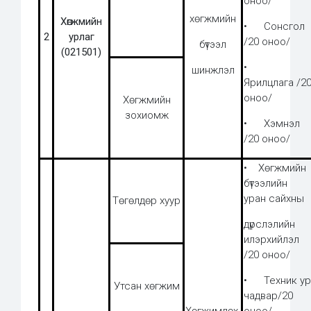
оноо/
хөгжмийн
Хөгжмийн
• Сонсгол
2
урлаг
/20 оноо/
бүтээл
(021501)
•
шинжлэл
Ярилцлага /2
оноо/
Хөгжмийн
зохиомж
• Хэмнэл
/20 оноо/
• Хөгжмийн
бүтээлийн
уран сайхны
Төгөлдөр хуур
дүрслэлийн
илэрхийлэл
/20 оноо/
• Техник ур
Утсан хөгжим
чадвар/20