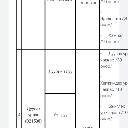
/20 оноо/
сонсгол
•
Ярилцлага /2
оноо/
• Хэмнэл
/20 оноо/
• Дуулах ур
чадвар /30
оноо/
Дуурийн дуу
•
Хөгжимдөх ур
чадвар /10
оноо/
• Бүжиглэх
Дуулах
ур чадвар /10
4
урлаг
Урт дуу
оноо/
(021508)