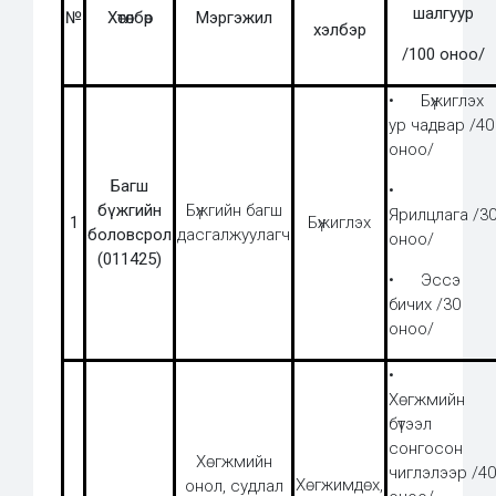
шалгуур
№
Хөтөлбөр
Мэргэжил
хэлбэр
/100 оноо/
• Бүжиглэх
ур чадвар /40
оноо/
Багш
•
бүжгийн
Бүжгийн багш
Ярилцлага /3
1
Бүжиглэх
боловсрол
дасгалжуулагч
оноо/
(011425)
• Эссэ
бичих /30
оноо/
•
Хөгжмийн
бүтээл
сонгосон
Хөгжмийн
чиглэлээр /40
Хөгжимдөх,
онол, судлал