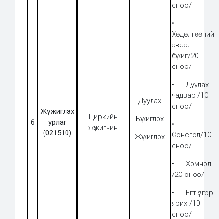
оноо/
•
Хөдөлгөөний
эвсэл-
бүжиг/20
оноо/
• Дуулах
чадвар /10
Дуулах
оноо/
Жүжиглэх
Циркийн
Бүжиглэх
6
урлаг
•
жүжигчин
(021510)
Сонсгол/10
Жүжиглэх
оноо/
• Хэмнэл
/20 оноо/
• Ёгт үлгэр
ярих /10
оноо/