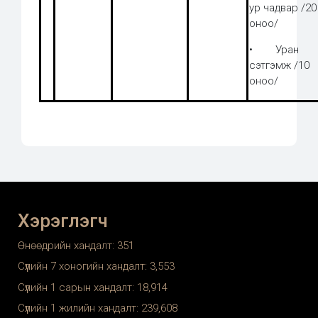
ур чадвар /20
оноо/
• Уран
сэтгэмж /10
оноо/
Хэрэглэгч
Өнөөдрийн хандалт:
351
Сүүлийн 7 хоногийн хандалт:
3,553
Сүүлийн 1 сарын хандалт:
18,914
Сүүлийн 1 жилийн хандалт:
239,608