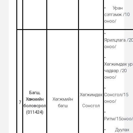
• Уран
сэтгэмж /10
оноо/
•
Ярилцлага /2
оноо/
•
Хөгжимдөх ур
чадвар /20
оноо/
•
Багш,
Хөгжимдөх
Сонсгол/15
Хөгжмийн
Хөгжмийн
оноо/
7
боловсрол
багш
Сонсгол
(011424)
•
Ритм/15оноо
• Дуулах