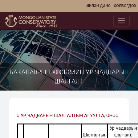
ШИЛЭН ДАНС
ХОЛБОГДОХ
БАКАЛАВРЫН ХӨТӨЛБӨРИЙН УР ЧАДВАРЫН
ШАЛГАЛТ
»
УР ЧАДВАРЫН ШАЛГАЛТЫН АГУУЛГА, ОНОО
Ур чадварын
Шалгалтын
шалгалт,