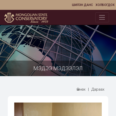
ШИЛЭН ДАНС
ХОЛБОГДОХ
МЭДЭЭ МЭДЭЭЛЭЛ
Өмнөх
|
Дараах