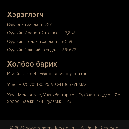
Хэрэглэгч
Өнөөдрийн хандалт:
237
Сүүлийн 7 хоногийн хандалт:
3,337
Сүүлийн 1 сарын хандалт:
18,339
Сүүлийн 1 жилийн хандалт:
238,672
Холбоо барих
И-мэйл: secretary@conservatory.edu.mn
Утас: +976 7011-0526, 990-41365 /УБМА/
Хаяг: Монгол улс, Улаанбаатар хот, Сүхбаатар дүүрэг 7-р
хороо, Бээжингийн гудамж – 25
© 2020. www.conservatory.edu.mn | All Rights Reserved.