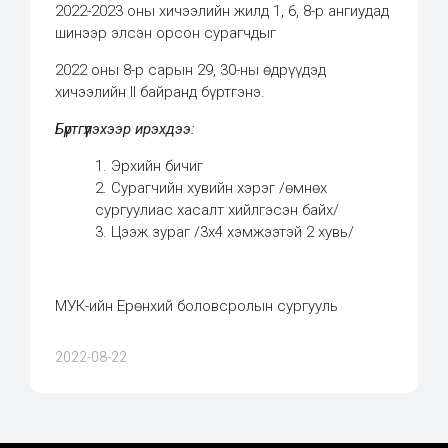
2022-2023 оны хичээлийн жилд 1, 6, 8-р ангиудад
шинээр элсэн орсон сурагчдыг
2022 оны 8-р сарын 29, 30-ны өдрүүдэд
хичээлийн II байранд бүртгэнэ.
Бүртгүүлэхээр ирэхдээ:
1. Эрхийн бичиг
2. Сурагчийн хувийн хэрэг /өмнөх
сургуулиас хасалт хийлгэсэн байх/
3. Цээж зураг /3х4 хэмжээтэй 2 хувь/
МУК-ийн Ерөнхий боловсролын сургууль
2022-08-22