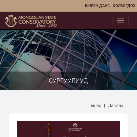
ШИЛЭН ДАНС
ХОЛБОГДОХ
СУРГУУЛИУД
Өмнөх
|
Дараах