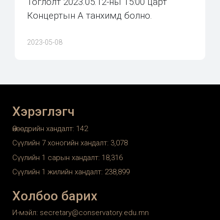
Тоглолт 2023.05.12-ны 15:00 царт
Концертын А танхимд болно.
2023-05-08
Хэрэглэгч
Өнөөдрийн хандалт:
142
Сүүлийн 7 хоногийн хандалт:
3,078
Сүүлийн 1 сарын хандалт:
18,316
Сүүлийн 1 жилийн хандалт:
238,899
Холбоо барих
И-мэйл: secretary@conservatory.edu.mn