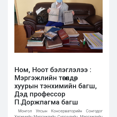
Ном, Ноот бэлэглэлээ :
Мэргэжлийн төгөлдөр
хуурын тэнхимийн багш,
Дэд профессор
П.Доржпагма багш
Монгол Улсын Консерваторийн
Сонгодог
Хөгжмийн Мэргэжлийн Сургуулийн
Мэргэжлийн