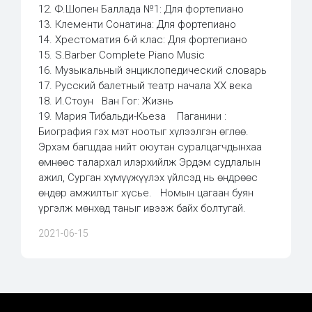
12. Ф.Шопен Баллада №1: Для фортепиано
13. Клементи Сонатина: Для фортепиано
14. Хрестоматия 6-й клас: Для фортепиано
15. S.Barber Complete Piano Music
16. Музыкальный энциклопедический словарь
17. Русский балетный театр начала ХХ века
18. И.Стоун Ван Гог: Жизнь
19. Мария Тибальди-Кьеза Паганини :
Биография гэх мэт ноотыг хүлээлгэн өглөө.
Эрхэм багшдаа нийт оюутан суралцагчдынхаа
өмнөөс талархал илэрхийлж Эрдэм судлалын
ажил, Сурган хүмүүжүүлэх үйлсэд нь өндрөөс
өндөр амжилтыг хүсье. Номын цагаан буян
үргэлж мөнхөд таныг ивээж байх болтугай.
2021-06-15