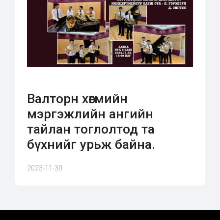
Валторн хөгмийн
мэргэжлийн ангийн
тайлан тоглолтод та
бүхнийг урьж байна.
2023-11-30