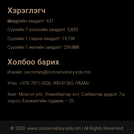
Хэрэглэгч
Өнөөдрийн хандалт:
631
Сүүлийн 7 хоногийн хандалт:
3,833
Сүүлийн 1 сарын хандалт:
19,194
Сүүлийн 1 жилийн хандалт:
239,888
Холбоо барих
И-мэйл: secretary@conservatory.edu.mn
Утас: +976 7011-0526, 990-41365 /УБМА/
Хаяг: Монгол улс, Улаанбаатар хот, Сүхбаатар дүүрэг 7-р
хороо, Бээжингийн гудамж – 25
© 2020. www.conservatory.edu.mn | All Rights Reserved.