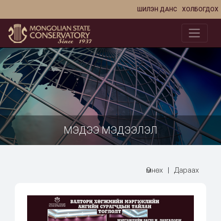
ШИЛЭН ДАНС
ХОЛБОГДОХ
МЭДЭЭ МЭДЭЭЛЭЛ
Өмнөх
|
Дараах