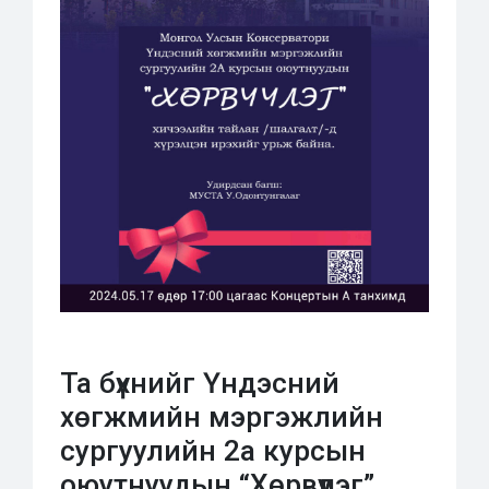
Та бүхнийг Үндэсний
хөгжмийн мэргэжлийн
сургуулийн 2а курсын
оюутнуудын “Хөрвүүлэг”