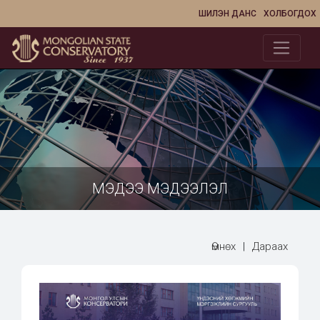
ШИЛЭН ДАНС
ХОЛБОГДОХ
МЭДЭЭ МЭДЭЭЛЭЛ
Өмнөх
|
Дараах