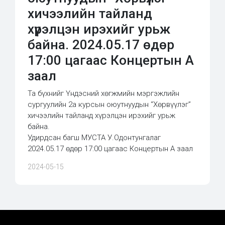
хичээлийн тайланд
хүрэлцэн ирэхийг урьж
байна. 2024.05.17 өдөр
17:00 цагаас Концертын А
заал
Та бүхнийг Үндэсний хөгжмийн мэргэжлийн
сургуулийн 2а курсын оюутнуудын “Хөрвүүлэг”
хичээлийн тайланд хүрэлцэн ирэхийг урьж
байна.
Удирдсан багш МУСТА У.Одонтунгалаг
2024.05.17 өдөр 17:00 цагаас Концертын А заал
2024-05-15