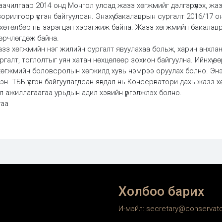
аачилгаар 2014 онд Монгол улсад жазз хөгжмийг дэлгэрүүлэх, ж
зорилгоор үүсгэн байгуулсан. Энэхүү бакалаврын сургалт 2016/17
хөтөлбөр нь зэрэгцэн хэрэгжиж байна. Жазз хөгжмийн бакалав
 өөрчлөгдөж байна.
зз хөгжмийн нэг жилийн сургалт явуулахаа больж, харин анхлан 
алт, тоглолтыг уян хатан нөхцөлөөр зохион байгуулна. Ийнхүү ө
хөгжмийн боловсролын хөгжилд хувь нэмрээ оруулах болно. Эн
эн. ТББ үүсгэн байгуулагдсан явдал нь Консерватори дахь жазз
 үйл ажиллагаагаа урьдын адил хэвийн үргэлжлэх болно.
гаа
Холбоо барих
И-мэйл: secretary@conservat