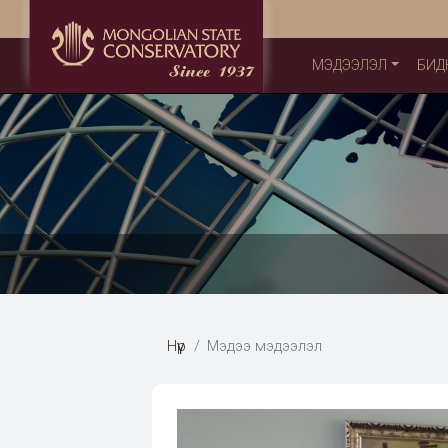
МЭДЭЭЛЭЛ
БИД
Нүүр
Мэдээ мэдээлэл