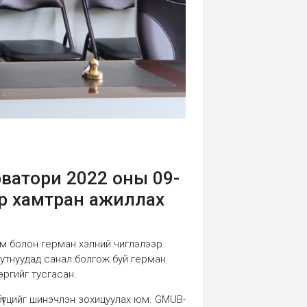
ватори 2022 оны 09-
эр хамтран ажиллах
м болон герман хэлний чиглэлээр
утнуудад санал болгож буй герман
ргийг тусгасан.
бүтцийг шинэчлэн зохицуулах юм. GMUB-