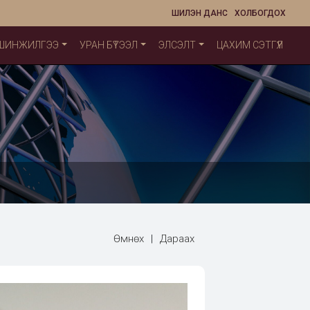
ШИЛЭН ДАНС
ХОЛБОГДОХ
 ШИНЖИЛГЭЭ
УРАН БҮТЭЭЛ
ЭЛСЭЛТ
ЦАХИМ СЭТГҮҮЛ
Өмнөх
|
Дараах