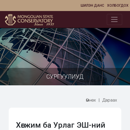
ШИЛЭН ДАНС
ХОЛБОГДОХ
СУРГУУЛИУД
Өмнөх
|
Дараах
Хөгжим ба Урлаг ЭШ-ний