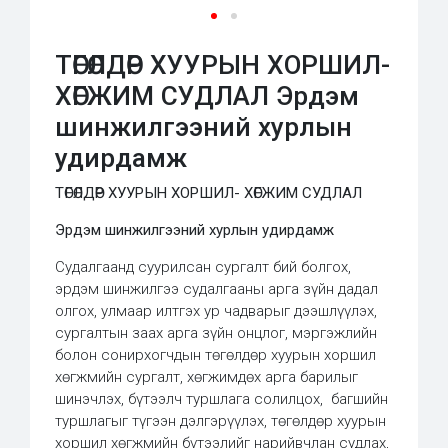
ТӨГӨЛДӨР ХУУРЫН ХОРШИЛ-
ХӨГЖИМ СУДЛАЛ Эрдэм
шинжилгээний хурлын
удирдамж
ТӨГӨЛДӨР ХУУРЫН ХОРШИЛ- ХӨГЖИМ СУДЛАЛ
Эрдэм шинжилгээний хурлын удирдамж
Судалгаанд суурилсан сургалт бий болгох,
эрдэм шинжилгээ судалгааны арга зүйн дадал
олгох, улмаар илтгэх ур чадварыг дээшлүүлэх,
сургалтын заах арга зүйн онцлог, мэргэжлийн
болон сонирхогчдын төгөлдөр хуурын хоршил
хөгжмийн сургалт, хөгжимдөх арга барилыг
шинэчлэх, бүтээлч туршлага солилцох, багшийн
туршлагыг түгээн дэлгэрүүлэх, төгөлдөр хуурын
хоршил хөгжмийн бүтээлийг нарийвчлан судлах,