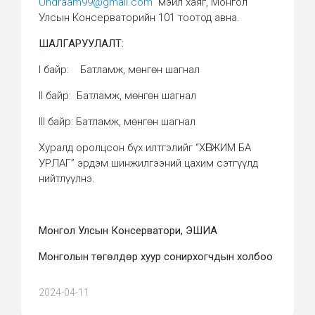
Undraam99@gmail.com
мэйл хаяг, Монгол
Улсын Консерваторийн 101 тоотод авна.
ШАЛГАРУУЛАЛТ:
I байр: Батламж, мөнгөн шагнал
II байр: Батламж, мөнгөн шагнал
III байр: Батламж, мөнгөн шагнал
Хуралд оролцсон бүх илтгэлийг “ХӨГЖИМ БА
УРЛАГ” эрдэм шинжилгээний цахим сэтгүүлд
нийтлүүлнэ.
Монгол Улсын Консерватори, ЭШИА
Монголын төгөлдөр хуур сонирхогчдын холбоо
2024-04-11