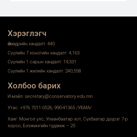
Хэрэглэгч
Өнөөдрийн хандалт:
440
Сүүлийн 7 хоногийн хандалт:
4,163
Сүүлийн 1 сарын хандалт:
19,331
Сүүлийн 1 жилийн хандалт:
240,558
Холбоо барих
И-мэйл: secretary@conservatory.edu.mn
Утас: +976 7011-0526, 990-41365 /УБМА/
Хаяг: Монгол улс, Улаанбаатар хот, Сүхбаатар дүүрэг 7-р
хороо, Бээжингийн гудамж – 25