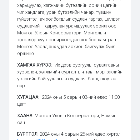
харьцуулах, хөгжмийн бүтээлийн орчин цагийн
чиг хандлага, уран бүтээлийн чанар, түвшин
гүйцэтгэл, ач холбогдлыг судлан гаргах, шилдэг
судлаачийг тодруулан урамшуулах зорилгоор
Монгол Улсын Консерватори, Монголын
төгөлдөр хуур сонирхогчдын холбоо хамтран
Монгол Улсад анх удаа зохион байгуулж буйд
оршино.
ХАМРАХ ХҮРЭЭ:
Их дээд сургууль, судалгааны
хүрээлэн, хөгжмийн сургалтын төв, мэргэжлийн
урлагийн байгууллагын судлаач, багш, оюутан
нар
ХУГАЦАА:
2024 оны 5 сарын 03-ний өдөр 11:00
цагт
ХААНА:
Монгол Улсын Консерватори, Номын
сан
БҮРТГЭЛ:
2024 оны 4 сарын 26-ний өдөр хүртэл