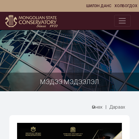
ШИЛЭН ДАНС
ХОЛБОГДОХ
МЭДЭЭ МЭДЭЭЛЭЛ
Өмнөх
|
Дараах