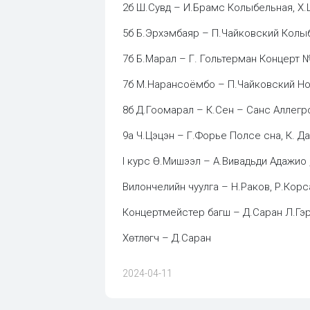
2б Ш.Сувд – И.Брамс Колыбельная, 
5б Б.Эрхэмбаяр – П.Чайковский Колы
7б Б.Марал – Г. Гольтерман Концерт №3
7б М.Нарансоёмбо – П.Чайковский Но
8б Д.Гоомарал – К.Сен – Санс Аллегр
9а Ч.Цэцэн – Г.Форье Полсе сна, К. Д
I курс Ө.Мишээл – А.Вивадьди Адажио 
Вилончелийн чуулга – Н.Раков, Р.Корс
Концертмейстер багш – Д.Саран Л.Гэ
Хөтлөгч – Д.Саран
2024-04-11