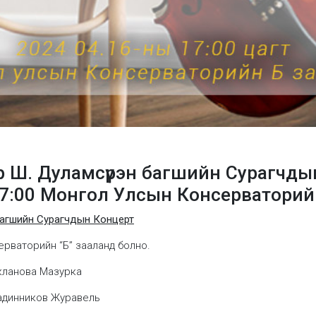
р Ш. Дуламсүрэн багшийн Сурагчды
 17:00 Монгол Улсын Консерваторий
багшийн Сурагчдын Концерт
ерваторийн “Б” зааланд болно.
акланова Мазурка
Кадинников Журавель