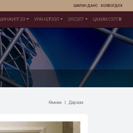
ШИЛЭН ДАНС
ХОЛБОГДОХ
 ШИНЖИЛГЭЭ
УРАН БҮТЭЭЛ
ЭЛСЭЛТ
ЦАХИМ СЭТГҮҮЛ
Өмнөх
|
Дараах