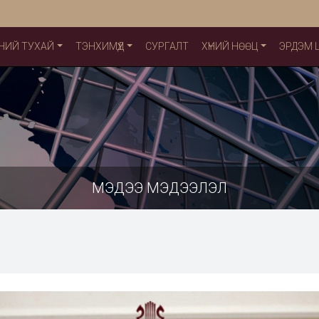
НИЙ ТУХАЙ
ТЭНХИМҮҮД
СУРГАЛТ
ХҮНИЙ НӨӨЦ
ЭРДЭМ
МЭДЭЭ МЭДЭЭЛЭЛ