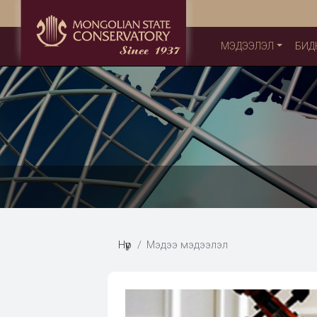
МЭДЭЭЛЭЛ
БИД
Нүүр
Мэдээ мэдээлэл