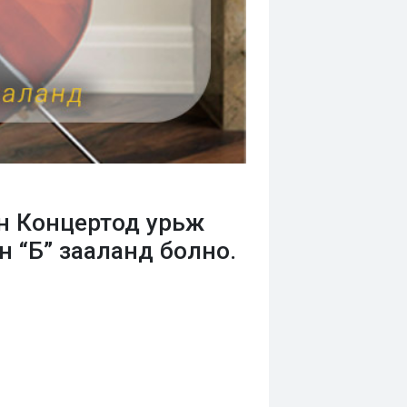
н Концертод урьж
н “Б” зааланд болно.