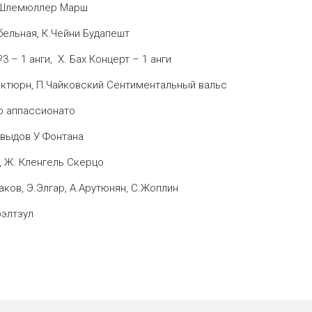
Х.Шлемюллер Марш
бельная, К.Чейни Будапешт
 – 1 анги, Х. Бах Концерт – 1 анги
ктюрн, П.Чайковский Сентиментальный вальс
о аппассионато
авыдов У Фонтана
, Ж. Кленгель Скерцо
аков, Э.Элгар, А.Арутюнян, С.Жоплин
рэлтзул