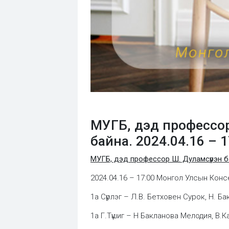
МУГБ, дэд профессо
байна. 2024.04.16 –
МУГБ, дэд профессор Ш. Дуламсүрэн 
2024.04.16 – 17:00 Монгол Улсын Конс
1а Сүрлэг – Л.В. Бетховен Сурок, Н. Б
1а Г.Түшиг – Н Бакланова Мелодия, В.