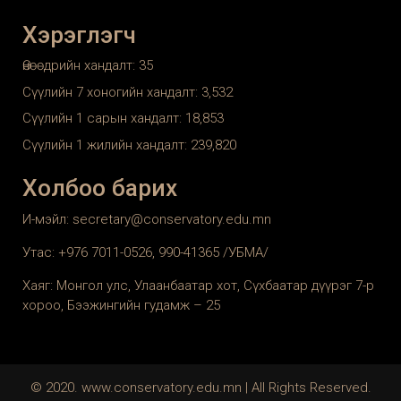
Хэрэглэгч
Өнөөдрийн хандалт:
35
Сүүлийн 7 хоногийн хандалт:
3,532
Сүүлийн 1 сарын хандалт:
18,853
Сүүлийн 1 жилийн хандалт:
239,820
Холбоо барих
И-мэйл: secretary@conservatory.edu.mn
Утас: +976 7011-0526, 990-41365 /УБМА/
Хаяг: Монгол улс, Улаанбаатар хот, Сүхбаатар дүүрэг 7-р
хороо, Бээжингийн гудамж – 25
© 2020. www.conservatory.edu.mn | All Rights Reserved.