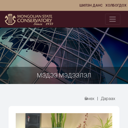
ШИЛЭН ДАНС
ХОЛБОГДОХ
МЭДЭЭ МЭДЭЭЛЭЛ
Өмнөх
|
Дараах