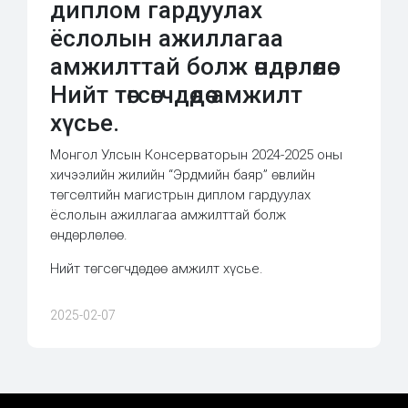
диплом гардуулах
ёслолын ажиллагаа
амжилттай болж өндөрлөлөө.
Нийт төгсөгчдөдөө амжилт
хүсье.
Монгол Улсын Консерваторын 2024-2025 оны
хичээлийн жилийн “Эрдмийн баяр” өвлийн
төгсөлтийн магистрын диплом гардуулах
ёслолын ажиллагаа амжилттай болж
өндөрлөлөө.
Нийт төгсөгчдөдөө амжилт хүсье.
2025-02-07