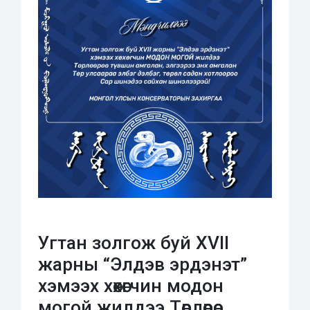
Угтан золгож буй XVII
жарны “Элдэв эрдэнэт”
хэмээх хөхөгчин модон
могой жилдээ Төрлөөрөө