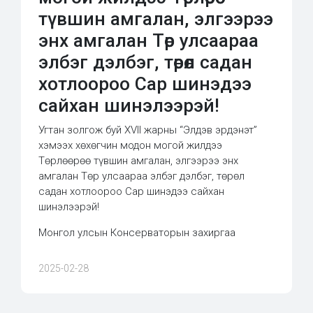
түвшин амгалан, элгээрээ
энх амгалан Төр улсаараа
элбэг дэлбэг, төрөл садан
хотлоороо Сар шинэдээ
сайхан шинэлээрэй!
Угтан золгож буй XVII жарны “Элдэв эрдэнэт”
хэмээх хөхөгчин модон могой жилдээ
Төрлөөрөө түвшин амгалан, элгээрээ энх
амгалан Төр улсаараа элбэг дэлбэг, төрөл
садан хотлоороо Сар шинэдээ сайхан
шинэлээрэй!
Монгол улсын Консерваторын захиргаа
2025-02-28