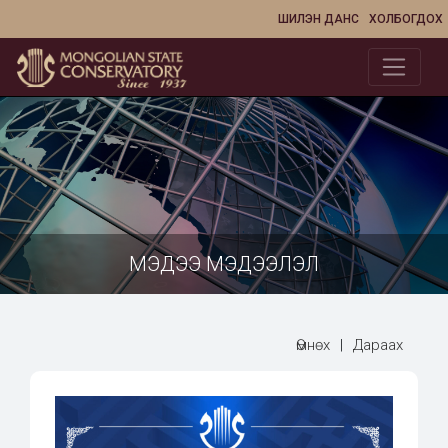
ШИЛЭН ДАНС
ХОЛБОГДОХ
МЭДЭЭ МЭДЭЭЛЭЛ
Өмнөх
|
Дараах