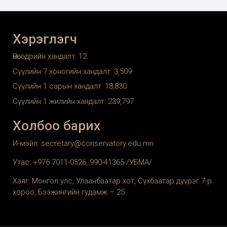
Хэрэглэгч
Өнөөдрийн хандалт:
12
Сүүлийн 7 хоногийн хандалт:
3,509
Сүүлийн 1 сарын хандалт:
18,830
Сүүлийн 1 жилийн хандалт:
239,797
Холбоо барих
И-мэйл: secretary@conservatory.edu.mn
Утас: +976 7011-0526, 990-41365 /УБМА/
Хаяг: Монгол улс, Улаанбаатар хот, Сүхбаатар дүүрэг 7-р
хороо, Бээжингийн гудамж – 25