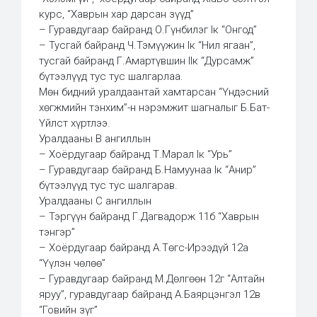
курс, “Хаврын хар дарсан зүүд”
– Гуравдугаар байранд О.Гүнбилэг Iк “Онгод”
– Тусгай байранд Ч.Тэмүүжин Iк “Нил ягаан”,
тусгай байранд Г.Амартүвшин IIк “Дурсамж”
бүтээлүүд тус тус шалгарлаа.
Мөн бидний уралдаантай хамтарсан “Үндэсний
хөгжмийн тэнхим”-н нэрэмжит шагналыг Б.Бат-
Үйлст хүртлээ.
Уралдааны B ангиллын
– Хоёрдугаар байранд Т.Марал Iк “Урь”
– Гуравдугаар байранд Б.Намуунаа Iк “Анир”
бүтээлүүд тус тус шалгарав.
Уралдааны С ангиллын
– Тэргүүн байранд Г.Дагвадорж 11б “Хаврын
тэнгэр”
– Хоёрдугаар байранд А.Төгс-Ирээдүй 12а
“Үүлэн чөлөө”
– Гуравдугаар байранд М.Дөлгөөн 12г “Алтайн
яруу”, гуравдугаар байранд А.Баярцэнгэл 12в
“Говийн зүг”