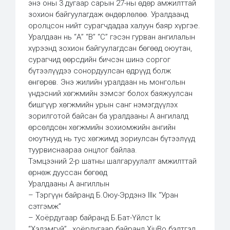
энэ оны 3 дугаар сарын 27-ны өдөр амжилттай
зохион байгуулагдаж өндөрлөлөө. Уралдаанд
оролцсон нийт сурагчдадаа халуун баяр хүргэе.
Уралдаан нь “А” “B” “C” гэсэн гурван ангилалын
хүрээнд зохион байгуулагдсан бөгөөд оюутан,
сурагчид өөрсдийн бичсэн шинэ соргог
бүтээлүүдээ сонордуулсан өдрүүд болж
өнгөрөв. Энэ жилийн уралдаан нь монголын
үндэсний хөгжмийн зэмсэг болох баяжуулсан
бишгүүр хөгжмийн урын санг нэмэгдүүлэх
зорилготой байсан ба уралдааны А ангилалд
өрсөлдсөн хөгжмийн зохиомжийн ангийн
оюутнууд нь тус хөгжимд зориулсан бүтээлүүд
туурвиснаараа онцлог байлаа.
Тэмцээний 2-р шатны шалгаруулалт амжилттай
өрнөж дууссан бөгөөд
Уралдааны А ангиллын
– Тэргүүн байранд Б.Оюу-Эрдэнэ IIIк “Уран
сэтгэмж”
– Хоёрдугаар байранд Б.Бат-Үйлст Iк
“Хэлэмгүй”, хоёрдугаар байранд XiuBo бэлтгэл