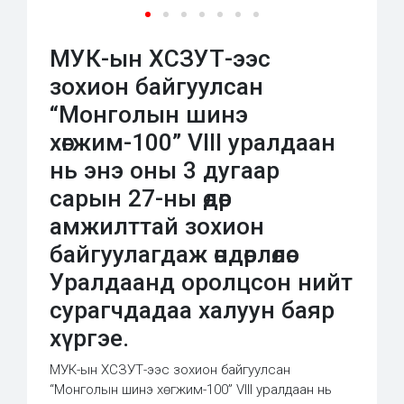
МУК-ын ХСЗУТ-ээс
зохион байгуулсан
“Монголын шинэ
хөгжим-100” VIII уралдаан
нь энэ оны 3 дугаар
сарын 27-ны өдөр
амжилттай зохион
байгуулагдаж өндөрлөлөө.
Уралдаанд оролцсон нийт
сурагчдадаа халуун баяр
хүргэе.
МУК-ын ХСЗУТ-ээс зохион байгуулсан
“Монголын шинэ хөгжим-100” VIII уралдаан нь