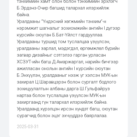
тэнхимийн хамт олон болон тэнхимийн эрхлэгч
Б.Эрдэнэ-Очир багшид талархал илэрхийлж
байна.
Уралдааны “Үндэсний хөгжмийн тэнхим”-н
нэрэмжит шагналыг зохиомжийн ангийн I дүгээр
курсийн оюутан Б.Бат-Үйлст гардууллаа.
Уралдааны туршид том туслалцаа үзүүлсэн,
уралдааны зарлал, мэдэгдэл, өргөмжлөл бүрийн
загвар дизайныг сэтгэлээ гарган урласан
ХСЗУТ-ийн багш Д.Амаржаргал, нарийн бичгээр
ажилласан онолын ангийн I курсийн оюутан
Б.Энхүүлэн, уралдааныг нээж үг хэлсэн МУК-ын
захирал Ц.Шаравцэрэн болон сургалт бодлого
зохицуулалтын албаны дарга Ш.Гульфайруз
нартаа болон туслалцаа үзүүлсэн МУК-ын
захиргаанд гүн талархал илэрхийлж байна.
Уралдаанд хүрэлцэн ирсэн хүндэт багш, оюутан
сурагчид болон эцэг эхчүүддээ баярлалаа.
2025-03-31