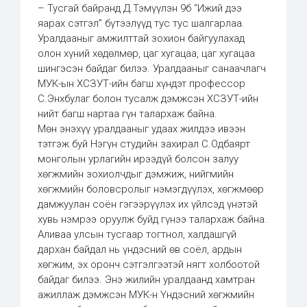
– Тусгай байранд Д.Тэмүүлэн 9б “Ижий дээ
яарах сэтгэл” бүтээлүүд тус тус шалгарлаа.
Уралдааныг амжилттай зохион байгуулахад
олон хүний хөдөлмөр, цаг хугацаа, цаг хугацаа
шингэсэн байдаг билээ. Уралдааныг санаачлагч
МУК-ын ХСЗУТ-ийн багш хүндэт профессор
С.Энхбулаг болон тусалж дэмжсэн ХСЗУТ-ийн
нийт багш нартаа гүн талархаж байна.
Мөн энэхүү уралдааныг удаах жилдээ ивээн
тэтгэж буй Нэгүн студийн захирал С.Одбаярт
монголын урлагийн ирээдүй болсон залуу
хөгжмийн зохиолчдыг дэмжиж, нийгмийн
хөгжмийн боловсролыг нэмэгдүүлэх, хөгжмөөр
дамжуулан соён гэгээрүүлэх их үйлсэд үнэтэй
хувь нэмрээ оруулж буйд гүнээ талархаж байна.
Аливаа улсын тусгаар тогтнол, халдашгүй
дархан байдал нь үндэсний өв соёл, ардын
хөгжим, эх оронч сэтгэлгээтэй нягт холбоотой
байдаг билээ. Энэ жилийн уралдаанд хамтран
ажиллаж дэмжсэн МУК-н Үндэсний хөгжмийн