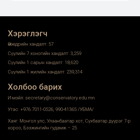
Хэрэглэгч
Өнөөдрийн хандалт:
57
Сүүлийн 7 хоногийн хандалт:
3,259
Сүүлийн 1 сарын хандалт:
18,620
Сүүлийн 1 жилийн хандалт:
239,314
Холбоо барих
И-мэйл: secretary@conservatory.edu.mn
Утас: +976 7011-0526, 990-41365 /УБМА/
Хаяг: Монгол улс, Улаанбаатар хот, Сүхбаатар дүүрэг 7-р
хороо, Бээжингийн гудамж – 25