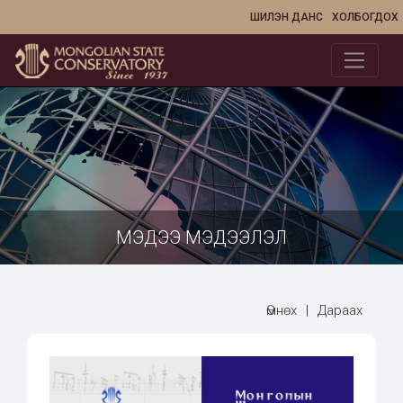
ШИЛЭН ДАНС
ХОЛБОГДОХ
МЭДЭЭ МЭДЭЭЛЭЛ
Өмнөх
|
Дараах