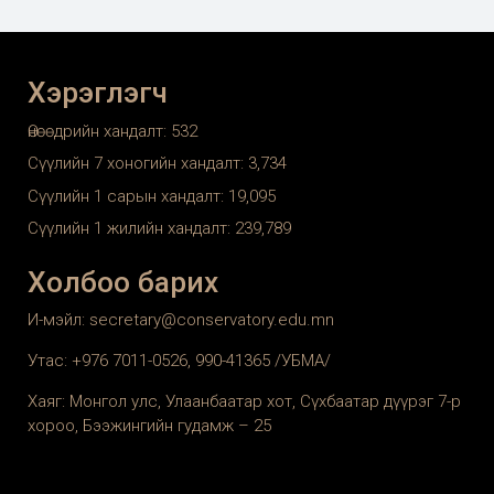
Хэрэглэгч
Өнөөдрийн хандалт:
532
Сүүлийн 7 хоногийн хандалт:
3,734
Сүүлийн 1 сарын хандалт:
19,095
Сүүлийн 1 жилийн хандалт:
239,789
Холбоо барих
И-мэйл: secretary@conservatory.edu.mn
Утас: +976 7011-0526, 990-41365 /УБМА/
Хаяг: Монгол улс, Улаанбаатар хот, Сүхбаатар дүүрэг 7-р
хороо, Бээжингийн гудамж – 25