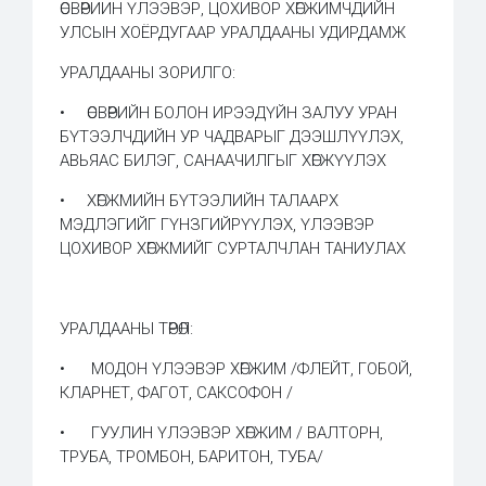
ӨСВӨРИИН ҮЛЭЭВЭР, ЦОХИВОР ХӨГЖИМЧДИЙН
УЛСЫН ХОЁРДУГААР УРАЛДААНЫ УДИРДАМЖ
УРАЛДААНЫ ЗОРИЛГО:
• ӨСВӨРИЙН БОЛОН ИРЭЭДҮЙН ЗАЛУУ УРАН
БҮТЭЭЛЧДИЙН УР ЧАДВАРЫГ ДЭЭШЛҮҮЛЭХ,
АВЬЯАС БИЛЭГ, САНААЧИЛГЫГ ХӨГЖҮҮЛЭХ
• ХӨГЖМИЙН БҮТЭЭЛИЙН ТАЛААРХ
МЭДЛЭГИЙГ ГҮНЗГИЙРҮҮЛЭХ, ҮЛЭЭВЭР
ЦОХИВОР ХӨГЖМИЙГ СУРТАЛЧЛАН ТАНИУЛАХ
УРАЛДААНЫ ТӨРӨЛ:
• МОДОН ҮЛЭЭВЭР ХӨГЖИМ /ФЛЕЙТ, ГОБОЙ,
КЛАРНЕТ, ФАГОТ, САКСОФОН /
• ГУУЛИН ҮЛЭЭВЭР ХӨГЖИМ / ВАЛТОРН,
ТРУБА, ТРОМБОН, БАРИТОН, ТУБА/