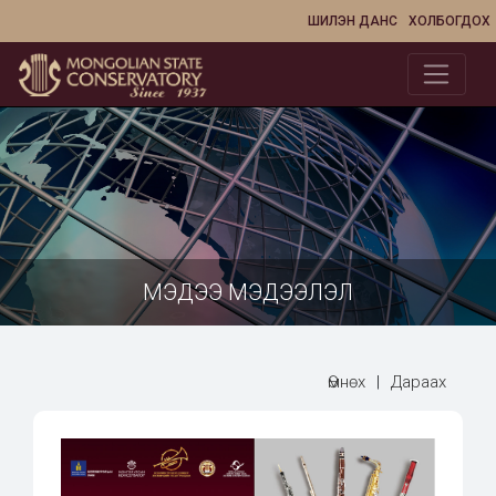
ШИЛЭН ДАНС
ХОЛБОГДОХ
МЭДЭЭ МЭДЭЭЛЭЛ
Өмнөх
|
Дараах