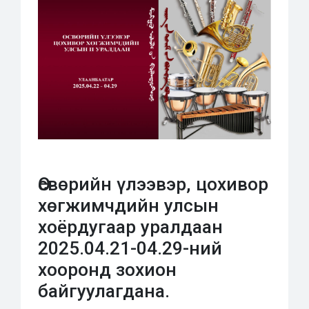
Өсвөрийн үлээвэр, цохивор
хөгжимчдийн улсын
хоёрдугаар уралдаан
2025.04.21-04.29-ний
хооронд зохион
байгуулагдана.