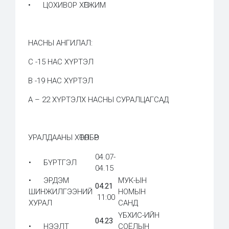
• ЦОХИВОР ХӨГЖИМ
НАСНЫ АНГИЛАЛ:
С -15 НАС ХҮРТЭЛ
В -19 НАС ХҮРТЭЛ
А – 22 ХҮРТЭЛХ НАСНЫ СУРАЛЦАГСАД
УРАЛДААНЫ ХӨТӨЛБӨР
04.07-
• БҮРТГЭЛ
04.15
• ЭРДЭМ
МУК-ЫН
04.21
ШИНЖИЛГЭЭНИЙ
НОМЫН
11:00
ХУРАЛ
САНД
ҮБХИС-ИЙН
04.23
• НЭЭЛТ
СОЁЛЫН