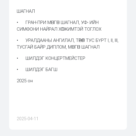
ШАГНАЛ
• ГРАН-ПРИ МӨНГӨН ШАГНАЛ, УФ- ИЙН
СИМФОНИ НАЙРАЛ ХӨГЖИМТЭЙ ТОГЛОХ
• УРАЛДААНЫ АНГИЛАЛ, ТӨРӨЛ ТУС БҮРТ I, II, III,
ТУСГАЙ БАЙР ДИПЛОМ, МӨНГӨН ШАГНАЛ
• ШИЛДЭГ КОНЦЕРТМЕЙСТЕР
• ШИЛДЭГ БАГШ
2025 он
2025-04-11