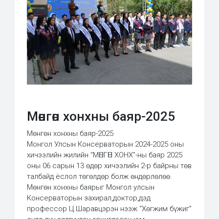
Мөнгөн хонхны баяр-2025
Мөнгөн хонхны баяр-2025
Монгол Улсын Консерваторын 2024-2025 оны
хичээлийн жилийн “МӨНГӨН ХОНХ”-ны баяр 2025
оны 06 сарын 13 өдөр хичээлийн 2-р байрны төв
талбайд ёслол төгөлдөр болж өндөрлөлөө.
Мөнгөн хонхны баярыг Монгол улсын
Консерваторын захирал,доктор,дэд
профессор Ц.Шаравцэрэн нээж “Хөгжим бүжиг”