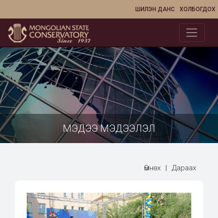
ШИЛЭН ДАНС
ХОЛБОГДОХ
МЭДЭЭ МЭДЭЭЛЭЛ
Өмнөх
|
Дараах