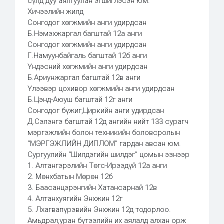
сүлд дуу аялгуулан эгшиглэсэн юм.
Хичээлийн жилд
Сонгодог хөгжмийн анги удирдсан
Б.Нэмэхжаргал багштай 12а анги
Сонгодог хөгжмийн анги удирдсан
Г.Намуунбайгаль багштай 12б анги
Үндэсний хөгжмийн анги удирдсан
Б.Ариунжаргал багштай 12в анги
Үлээвэр цохивор хөгжмийн анги удирдсан
Б.Цэнд-Аюуш багштай 12г анги
Сонгодог бүжиг,Циркийн анги удирдсан
Д.Сэлэнгэ багштай 12д ангийн нийт 133 сурагч
мэргэжлийн болон техникийн боловсролын
“МЭРГЭЖЛИЙН ДИПЛОМ” гардан авсан юм.
Сургуулийн “Шилдэгийн шилдэг” цомын эзнээр
1. Алтангэрэлийн Төгс-Ирээдүй 12а анги
2. Мөнхбатын Мөрөн 12б
3. Баасанцэрэнгийн Хатансарнай 12в
4. Алтанхуягийн Энхжин 12г
5. Лхагвапүрэвийн Энхжин 12д тодорлоо.
Амьдрал,уран бүтээлийн их аялалд алхан орж