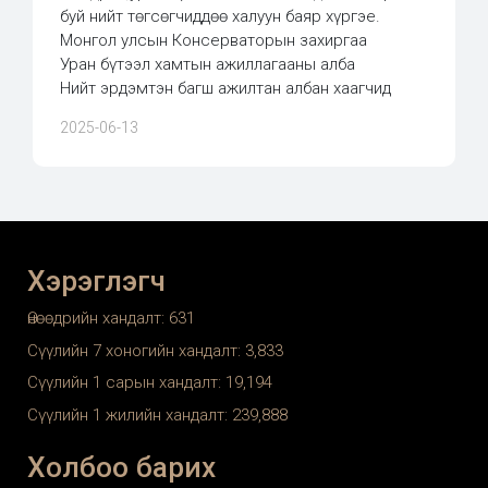
буй нийт төгсөгчиддөө халуун баяр хүргэе.
Монгол улсын Консерваторын захиргаа
Уран бүтээл хамтын ажиллагааны алба
Нийт эрдэмтэн багш ажилтан албан хаагчид
2025-06-13
Хэрэглэгч
Өнөөдрийн хандалт:
631
Сүүлийн 7 хоногийн хандалт:
3,833
Сүүлийн 1 сарын хандалт:
19,194
Сүүлийн 1 жилийн хандалт:
239,888
Холбоо барих