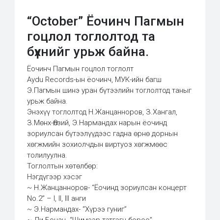
“October” Ёочинч Пагмын
гоцлол тоглолтод та
бүхнийг урьж байна.
Ёочинч Пагмын гоцлол тоглолт
Aydu Records-ын ёочинч, МУК-ийн багш
Э.Пагмын шинэ уран бүтээлийн тоглолтод таныг
урьж байна.
Энэхүү тоглолтод Н.Жанцанноров, З.Хангал,
З.Мөнх-Өлзий, Э.Нармандах нарын ёочинд
зориулсан бүтээлүүдээс гадна өрнө дорнын
хөгжмийн зохиолчдын виртуоз хөгжмөөс
толилуулна.
Тоглолтын хөтөлбөр:
Нэгдүгээр хэсэг
~ Н.Жанцанноров- “Ёочинд зориулсан концерт
No.2” – I, II, III анги
~ Э.Нармандах- “Хүрээ гуниг”
~ Ли Бочан- “Шимээр тэтгэгч бороо”