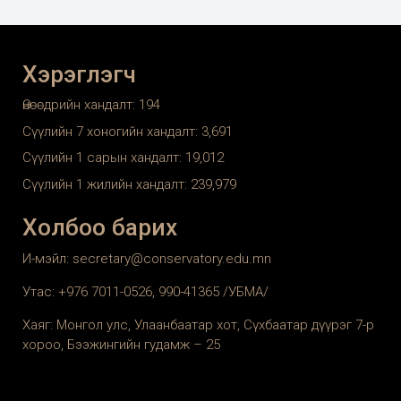
Хэрэглэгч
Өнөөдрийн хандалт:
194
Сүүлийн 7 хоногийн хандалт:
3,691
Сүүлийн 1 сарын хандалт:
19,012
Сүүлийн 1 жилийн хандалт:
239,979
Холбоо барих
И-мэйл: secretary@conservatory.edu.mn
Утас: +976 7011-0526, 990-41365 /УБМА/
Хаяг: Монгол улс, Улаанбаатар хот, Сүхбаатар дүүрэг 7-р
хороо, Бээжингийн гудамж – 25