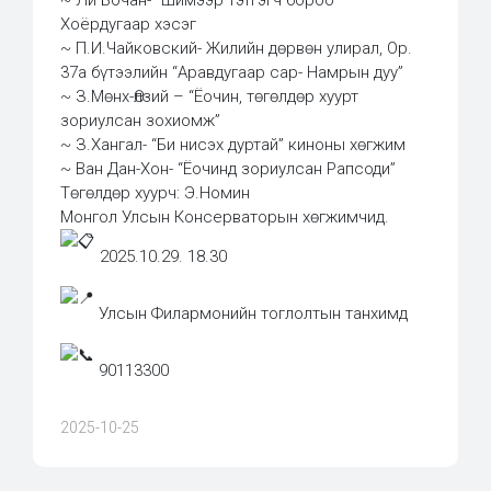
Хоёрдугаар хэсэг
~ П.И.Чайковский- Жилийн дөрвөн улирал, Op.
37a бүтээлийн “Аравдугаар сар- Намрын дуу”
~ З.Мөнх-Өлзий – “Ёочин, төгөлдөр хуурт
зориулсан зохиомж”
~ З.Хангал- “Би нисэх дуртай” киноны хөгжим
~ Ван Дан-Хон- “Ёочинд зориулсан Рапсоди”
Төгөлдөр хуурч: Э.Номин
Монгол Улсын Консерваторын хөгжимчид.
2025.10.29. 18.30
Улсын Филармонийн тоглолтын танхимд
90113300
2025-10-25