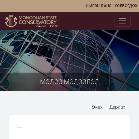
ШИЛЭН ДАНС
ХОЛБОГДОХ
МЭДЭЭ МЭДЭЭЛЭЛ
Өмнөх
|
Дараах