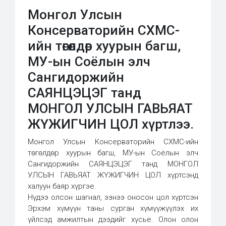
Монгол Улсын
Консерваторийн СХМС-
ийн төгөлдөр хуурын багш,
МУ-ын Соёлын элч
Сангидоржийн
САЯНЦЭЦЭГ танд
МОНГОЛ УЛСЫН ГАВЬЯАТ
ЖҮЖИГЧИН ЦОЛ хүртлээ.
Монгол Улсын Консерваторийн СХМС-ийн
төгөлдөр хуурын багш, МУ-ын Соёлын элч
Сангидоржийн САЯНЦЭЦЭГ танд МОНГОЛ
УЛСЫН ГАВЬЯАТ ЖҮЖИГЧИН ЦОЛ хүртсэнд
халуун баяр хүргэе.
Нүдээ олсон шагнал, эзнээ оносон цол хүртсэн
Эрхэм хүмүүн таны сурган хүмүүжүүлэх их
үйлсэд амжилтын дээдийг хүсье. Олон олон