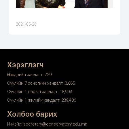
2021-05-26
Хэрэглэгч
Өнөөдрийн хандалт:
729
Сүүлийн 7 хоногийн хандалт:
3,665
Сүүлийн 1 сарын хандалт:
18,903
Сүүлийн 1 жилийн хандалт:
239,486
Холбоо барих
И-мэйл: secretary@conservatory.edu.mn