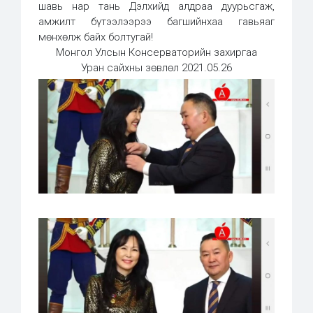
шавь нар тань Дэлхийд алдраа дуурьсгаж,
амжилт бүтээлээрээ багшийнхаа гавьяаг
мөнхөлж байх болтугай!
Монгол Улсын Консерваторийн захиргаа
Уран сайхны зөвлөл 2021.05.26