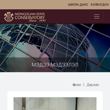
ШИЛЭН ДАНС
ХОЛБОГДОХ
МЭДЭЭ МЭДЭЭЛЭЛ
Өмнөх
|
Дараах