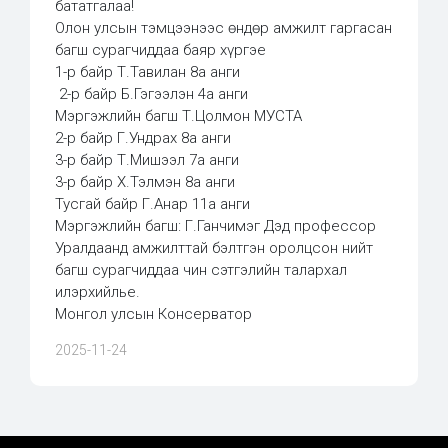
бататгалаа!
Олон улсын тэмцээнээс өндөр амжилт гаргасан
багш сурагчиддаа баяр хүргэе
1-р байр Т.Тавилан 8а анги
2-р байр Б.Гэгээлэн 4а анги
Мэргэжлийн багш Т.Цолмон МУСТА
2-р байр Г.Ундрах 8а анги
3-р байр Т.Мишээл 7а анги
3-р байр Х.Тэлмэн 8а анги
Тусгай байр Г.Анар 11а анги
Мэргэжлийн багш: Г.Ганчимэг Дэд профессор
Уралдаанд амжилттай бэлтгэн оролцсон нийт
багш сурагчиддаа чин сэтгэлийн талархал
илэрхийлье.
Монгол улсын Консерватор
2025-11-24