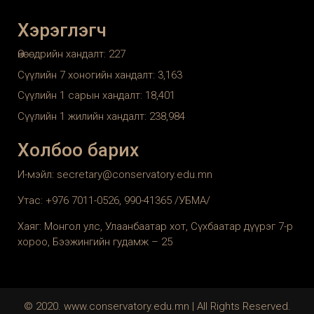
Хэрэглэгч
Өнөөдрийн хандалт:
227
Сүүлийн 7 хоногийн хандалт:
3,163
Сүүлийн 1 сарын хандалт:
18,401
Сүүлийн 1 жилийн хандалт:
238,984
Холбоо барих
И-мэйл: secretary@conservatory.edu.mn
Утас: +976 7011-0526, 990-41365 /УБМА/
Хаяг: Монгол улс, Улаанбаатар хот, Сүхбаатар дүүрэг 7-р
хороо, Бээжингийн гудамж – 25
© 2020. www.conservatory.edu.mn | All Rights Reserved.