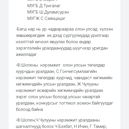
МУГБ Д.Тунгалаг
МУГБ Ш.Дуламсүрэн
МУГЖ С.Саянцэцэг
-Багш нар нь ур чадвараараа олон улсад хүлээн
зөвшөөрөгдөж их дээд сургуулиудад урилгаар
нээлттэй хичээл явуулах болон өндөр
зэрэглэлийн уралдаануудад шүүгчээр уригдан
ажилладаг.
-Ф.Шопены нэрэмжит олон улсын төгөлдөр
хуурчдын уралдаан, С.Гончигсумлаагийн
нэрэмжит төгөлдөр хуурчид, чавхдаст хөгжмийн
хөгжимчдийн улсын уралдаан, Ж.Чулууны
нэрэмжит өсвөрийн хөгжимчдийн уралдаан
зэрэг олон улсын болоод улсын чанартай
уралдаан, конкурсыг тогтмол зохион байгуулдаг
болоод байна.
-Ф.Шопен,Ч.Чулууны нэрэмжит уралдааны
шагналтнууд болох Ч.Бэхбат, Н.Ичин, Г.Тамир,