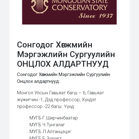
Сонгодог Хөгжмийн
Мэргэжлийн Сургуулийн
ОНЦЛОХ АЛДАРТНУУД
Сонгодог Хөгжмийн Мэргэжлийн Сургуулийн
Онцлох алдартнууд:
Монгол Улсын Гавьяат багш – 6, Гавьяат
жүжигчин -1, Дэд профессор, Хүндэт
профессор -22 багш Үүнд:
МУГБ-Г.Ширчинбаатар
МУГБ Ч.Тунгалаг
МУГБ Л.Алтанцэцэг
МУГБ Б.Зоригт