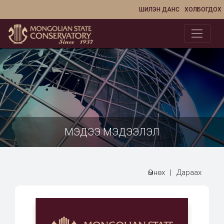
ШИЛЭН ДАНС
ХОЛБОГДОХ
МЭДЭЭ МЭДЭЭЛЭЛ
Өмнөх
|
Дараах