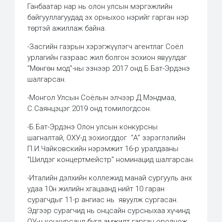
Ганбаатар нар нь олон улсын мэргэжлийн
байгууллагуудад эх орныхоо нэрийг гарган нэр
төртэй ажиллаж байна.
-Засгийн газрын хэрэгжүүлэгч агентлаг Соёл
урлагийн газраас жил болгон зохион явуулдаг
“Мөнгөн мод”-ны эзнээр 2017 онд Б.Бат-Эрдэнэ
шалгарсан.
-Монгол Улсын Соёлын элчээр Д.Мэндмаа,
С.Саянцэцэг 2019 онд томилогдсон.
-Б.Бат-Эрдэнэ Олон улсын конкурсны
шагналтай, ОХУ-д зохиогддог “А” зэрэглэлийн
П.И.Чайковскийн нэрэмжит 16-р уралдааны
“Шилдэг концертмейстр” номинацид шалгарсан.
-Италийн дэлхийн коллежид манай сургууль анх
удаа 10н жилийн хгацаанд нийт 10 гаран
сурагчдыг 11-р ангиас нь явуулж сургасан.
Эдгээр сурагчид нь онцсайн сурсныхаа хүчинд
ОУ-н конкурсанд бүгд амжилт гарган оролцож