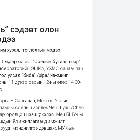
нь“ сэдэвт олон
эдээ
цахим хурал, тоглолтын мэдээ
1 дүгээр сарыг
“Соёлын бүтээлч сар
”
онсерваторийн ЭШИА, ҮХМС санаачлан
ол улсад “биба” /pipa/ хөгжмийг
оны 11 дүгээр сарын 12-ны өдөр 14:00-
э.
арга Б.Сэргэлэн, Монгол Улсын
н яамны соёлын зөвлөх Чен Шуан /Chen
р оролцон нээж үг хэлэв. Мөн БШУ-ны
ашдын үйл ажиллагаанд амжилт
рууд мэндчилгээ дэвшүүлж, МУК-ын