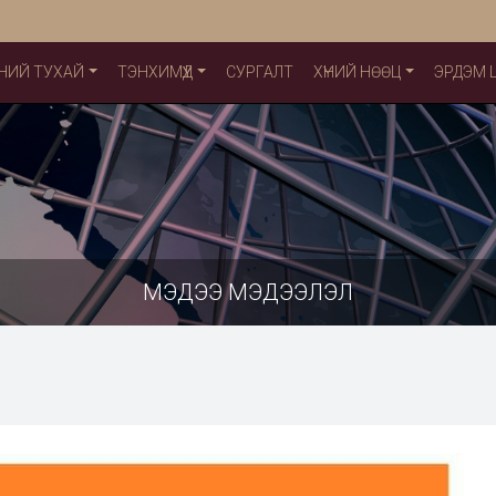
НИЙ ТУХАЙ
ТЭНХИМҮҮД
СУРГАЛТ
ХҮНИЙ НӨӨЦ
ЭРДЭМ
МЭДЭЭ МЭДЭЭЛЭЛ