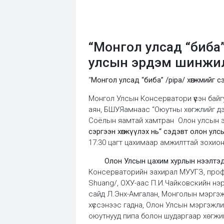
“Монгол улсад “биба”
улсын эрдэм шинжил
“
Монгол улсад “биба” /pipa/ хөгжмийг
Монгол Улсын Консерватори үүсэн бай
аян, БШУЯамнаас “Оюутны хөгжлийг д
Соёлын яамтай хамтран Олон улсын эр
сэргээн хөгжүүлэх нь“ сэдэвт олон ул
17:30 цагт цахимаар амжилттай зохион 
Олон Улсын цахим хурлын нээлтэ
Консерваторийн захирал МУУГЗ, профе
Shuang/, ОХУ-аас П.И.Чайковскийн нэ
сайд Л.Энх-Амгалан, Монголын мэргэж
хүссэнээс гадна, Олон Улсын мэргэжли
оюутнууд пипа болон шударгаар хөгжимдө