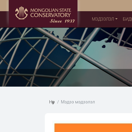
МЭДЭЭЛЭЛ
БИД
Нүүр
Мэдээ мэдээлэл