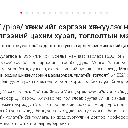
 /pipa/ хөгжмийг сэргээн хөгжүүлэх 
гээний цахим хурал, тоглолтын м
 сэргээн хөгжүүлэх нь“ сэдэвт олон улсын эрдэм шинжилгээний 
гуулагдсаны 85 жилийн ой, Соёлын Яамнаас зарласан 2021 оны 1
эмжих” жил болгон зарласантай холбогдуулан Монгол Улсын К
дэмтэн багш, судлаач, ахисан түвшний суралцагсдын дунд “
Монг
сын эрдэм шинжилгээний цахим хурал, урлагийн тоглолт
”-ыг 2021 
байгуулж хурал нь өмнөө тавьсан зорилтоо бүрэн дүүрэн биелүүллэ
д:
Монгол Улсын Соёлын Яамны Урлаг, уран бүтээлийн хэлтсийн д
ссор Ц.Пүрэвхүү, БНХАУ-аас Монгол Улсад суугаа Элчин сайды
рэмжит Буриадын Урлагийн Коллежийн захирал Баир Турбянов на
лийн хөгжимчид, багш, хөгжим судлаачид тус хурлын болон ца
йн урлагийн байгууллага, их дээд сургуулийн доктор, профессо
х онцлогийн талаар үзүүлбэр үзүүлэв.