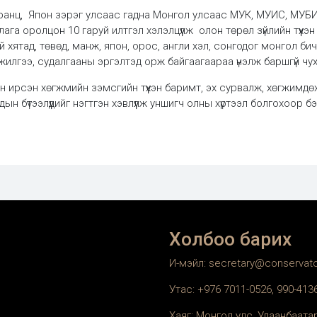
 Франц, Япон зэрэг улсаас гадна Монгол улсаас МУК, МУИС, МУБ
ага оролцон 10 гаруй илтгэл хэлэлцүүлж олон төрөл зүйлийн түүхэ
 хятад, төвөд, манж, япон, орос, англи хэл, сонгодог монгол б
жилгээ, судалгааны эргэлтэд орж байгаагаараа үнэлж баршгүй чу
н ирсэн хөгжмийн зэмсгийн түүхэн баримт, эх сурвалж, хөгжимд
дын бүтээлүүдийг нэгтгэн хэвлүүлж уншигч олны хүртээл болгохоор б
Холбоо барих
И-мэйл: secretary@conservat
Утас: +976 7011-0526, 990-41
Хаяг: Монгол улс, Улаанбаатар