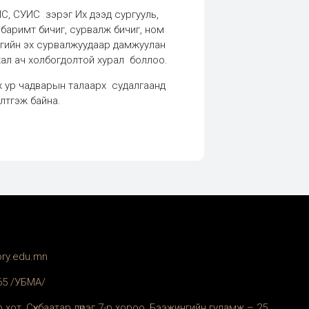
ИС, СУИС зэрэг Их дээд сургууль,
н баримт бичиг, сурвалж бичиг, ном
ичгийн эх сурвалжуудаар дамжуулан
хал ач холбогдолтой хурал боллоо.
өх ур чадварын талаарх судалгаанд
элтгэж байна.
ory.edu.mn
365 /УБМА/
 хот, Сүхбаатар дүүрэг 7-р хороо, Бээжингийн гудамж – 25