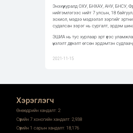
Энэхүү хуралд ОХУ, БНХАУ, АНУ, БНСУ,
нийгэмлэгээс нийт 7 улсын, 18 байгуулл
зохиол, мэдээ мэдээлэл зэргийг эртний
судалсан зэрэг нь сургалт, эрдэм шин
ЭШИА нь тус хурлаар эрт үеэс уламжла
үнэлэлт дүгнэлт өгсөн эрдэмтэн судлаач
2021-11-15
Хэрэглэгч
Өнөөдрийн хандалт:
2
Сүүлийн 7 хоногийн хандалт:
2,938
Сүүлийн 1 сарын хандалт:
18,176