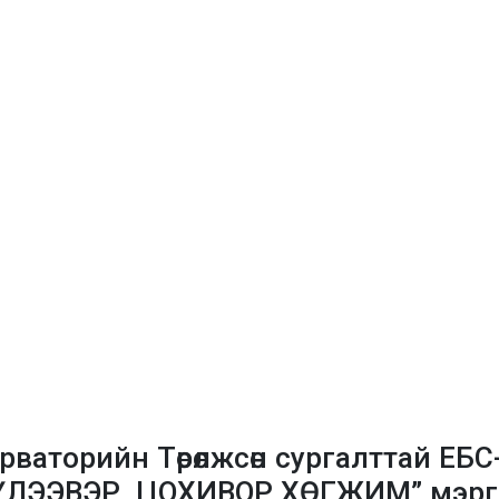
ваторийн Төрөлжсөн сургалттай ЕБС
ҮЛЭЭВЭР, ЦОХИВОР ХӨГЖИМ” мэргэ