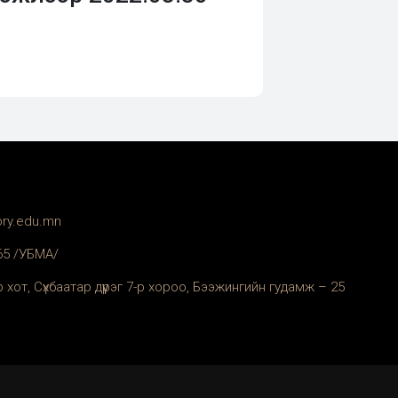
ory.edu.mn
365 /УБМА/
 хот, Сүхбаатар дүүрэг 7-р хороо, Бээжингийн гудамж – 25