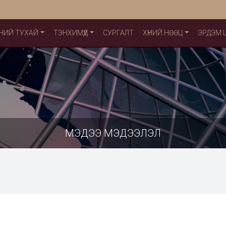
НИЙ ТУХАЙ
ТЭНХИМҮҮД
СУРГАЛТ
ХҮНИЙ НӨӨЦ
ЭРДЭМ
МЭДЭЭ МЭДЭЭЛЭЛ