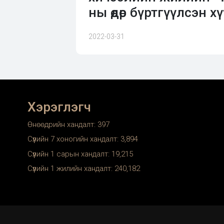
ны өдөр бүртгүүлсэн 
2022-03-31
Хэрэглэгч
Өнөөдрийн хандалт:
397
Сүүлийн 7 хоногийн хандалт:
3,894
Сүүлийн 1 сарын хандалт:
19,215
Сүүлийн 1 жилийн хандалт:
240,182