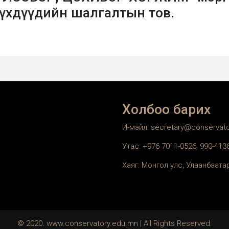
хүүхдүүдийн шалгалтын тов.
Холбоо барих
И-мэйл: secretary@conservat
Утас: +976 7011-0526, 990-41
Хаяг: Монгол улс, Улаанбаатар
© 2020. www.conservatory.edu.mn | All Rights Reserved.