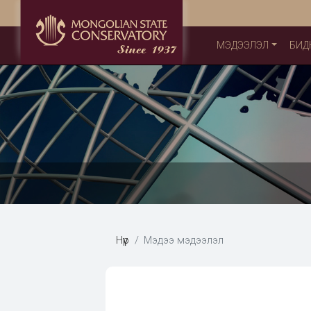
МЭДЭЭЛЭЛ
БИД
Нүүр
Мэдээ мэдээлэл