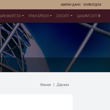
ШИЛЭН ДАНС
ХОЛБОГДОХ
 ШИНЖИЛГЭЭ
УРАН БҮТЭЭЛ
ЭЛСЭЛТ
ЦАХИМ СЭТГҮҮЛ
Өмнөх
|
Дараах