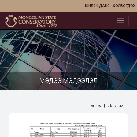
ШИЛЭН ДАНС
ХОЛБОГДОХ
МЭДЭЭ МЭДЭЭЛЭЛ
Өмнөх
|
Дараах