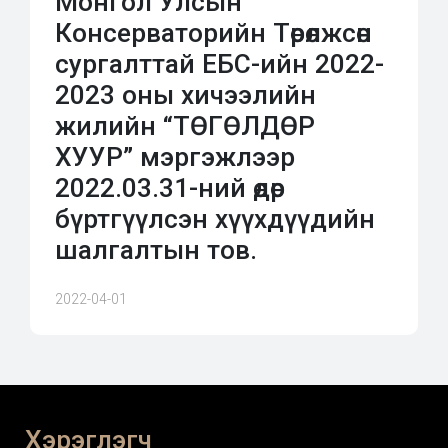
Монгол Улсын
Консерваторийн Төрөлжсөн
сургалттай ЕБС-ийн 2022-
2023 оны хичээлийн
жилийн “ТӨГӨЛДӨР
ХУУР” мэргэжлээр
2022.03.31-ний өдөр
бүртгүүлсэн хүүхдүүдийн
шалгалтын тов.
2022-04-01
Хэрэглэгч