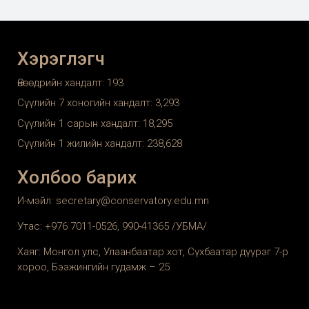
Хэрэглэгч
Өнөөдрийн хандалт:
193
Сүүлийн 7 хоногийн хандалт:
3,293
Сүүлийн 1 сарын хандалт:
18,295
Сүүлийн 1 жилийн хандалт:
238,628
Холбоо барих
И-мэйл: secretary@conservatory.edu.mn
Утас: +976 7011-0526, 990-41365 /УБМА/
Хаяг: Монгол улс, Улаанбаатар хот, Сүхбаатар дүүрэг 7-р
хороо, Бээжингийн гудамж – 25