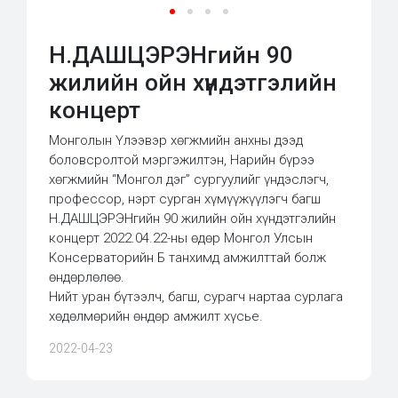
Н.ДАШЦЭРЭНгийн 90
жилийн ойн хүндэтгэлийн
концерт
Монголын Үлээвэр хөгжмийн анхны дээд
боловсролтой мэргэжилтэн, Нарийн бүрээ
хөгжмийн “Монгол дэг” сургуулийг үндэслэгч,
профессор, нэрт сурган хүмүүжүүлэгч багш
Н.ДАШЦЭРЭНгийн 90 жилийн ойн хүндэтгэлийн
концерт 2022.04.22-ны өдөр Монгол Улсын
Консерваторийн Б танхимд амжилттай болж
өндөрлөлөө.
Нийт уран бүтээлч, багш, сурагч нартаа сурлага
хөдөлмөрийн өндөр амжилт хүсье.
2022-04-23