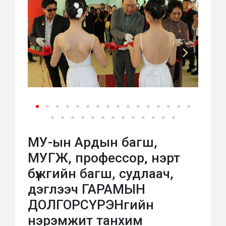
МУ-ын Ардын багш,
МУГЖ, профессор, нэрт
бүжгийн багш, судлаач,
дэглээч ГАРАМЫН
ДОЛГОРСҮРЭНгийн
нэрэмжит танхим