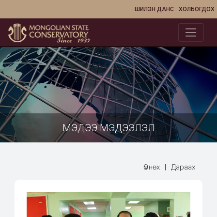
ШИЛЭН ДАНС
ХОЛБОГДОХ
МЭДЭЭ МЭДЭЭЛЭЛ
Өмнөх
|
Дараах