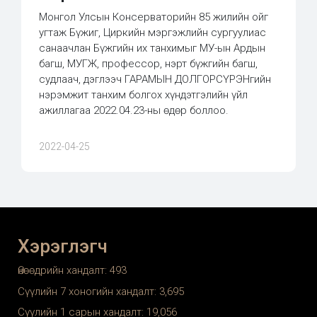
Монгол Улсын Консерваторийн 85 жилийн ойг
угтаж Бүжиг, Циркийн мэргэжлийн сургуулиас
санаачлан Бүжгийн их танхимыг МУ-ын Ардын
багш, МУГЖ, профессор, нэрт бүжгийн багш,
судлаач, дэглээч ГАРАМЫН ДОЛГОРСҮРЭНгийн
нэрэмжит танхим болгох хүндэтгэлийн үйл
ажиллагаа 2022.04.23-ны өдөр боллоо.
2022-04-25
Хэрэглэгч
Өнөөдрийн хандалт:
493
Сүүлийн 7 хоногийн хандалт:
3,695
Сүүлийн 1 сарын хандалт:
19,056