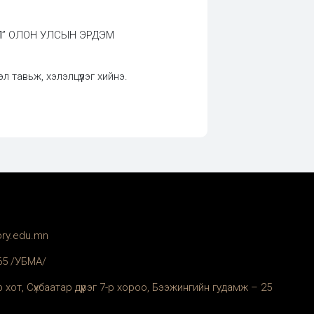
Л
” ОЛОН УЛСЫН ЭРДЭМ
тавьж, хэлэлцүүлэг хийнэ.
ory.edu.mn
365 /УБМА/
 хот, Сүхбаатар дүүрэг 7-р хороо, Бээжингийн гудамж – 25