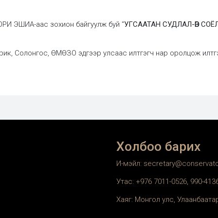
И ЭШИА-аас зохион байгуулж буй “
УГСААТАН СУДЛАЛ-ӨВ СОЁ
рик, Солонгос, ӨМӨЗО эдгээр улсаас илтгэгч нар оролцож илтгэл 
Холбоо барих
И-мэйл: secretary@conservat
Утас: +976 7011-0526, 990-41
Хаяг: Монгол улс, Улаанбаатар