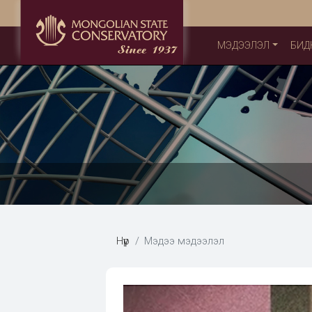
МЭДЭЭЛЭЛ
БИД
Нүүр
Мэдээ мэдээлэл