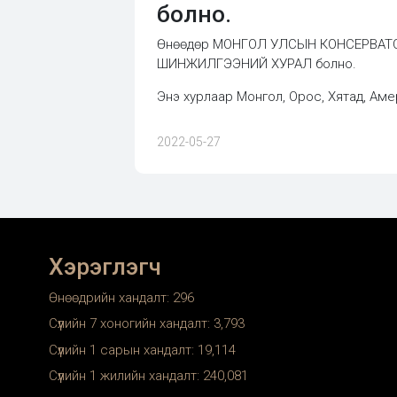
болно.
Өнөөдөр МОНГОЛ УЛСЫН КОНСЕРВАТОР
ШИНЖИЛГЭЭНИЙ ХУРАЛ болно.
Энэ хурлаар Монгол, Орос, Хятад, Аме
2022-05-27
Хэрэглэгч
Өнөөдрийн хандалт:
296
Сүүлийн 7 хоногийн хандалт:
3,793
Сүүлийн 1 сарын хандалт:
19,114
Сүүлийн 1 жилийн хандалт:
240,081