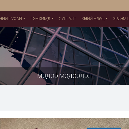
НИЙ ТУХАЙ
ТЭНХИМҮҮД
СУРГАЛТ
ХҮНИЙ НӨӨЦ
ЭРДЭМ
МЭДЭЭ МЭДЭЭЛЭЛ