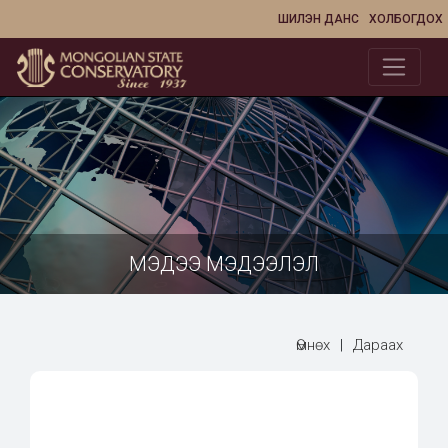
ШИЛЭН ДАНС
ХОЛБОГДОХ
МЭДЭЭ МЭДЭЭЛЭЛ
Өмнөх
|
Дараах