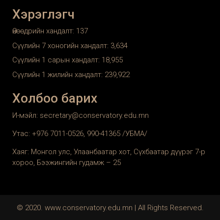
Хэрэглэгч
Өнөөдрийн хандалт:
137
Сүүлийн 7 хоногийн хандалт:
3,634
Сүүлийн 1 сарын хандалт:
18,955
Сүүлийн 1 жилийн хандалт:
239,922
Холбоо барих
И-мэйл: secretary@conservatory.edu.mn
Утас: +976 7011-0526, 990-41365 /УБМА/
Хаяг: Монгол улс, Улаанбаатар хот, Сүхбаатар дүүрэг 7-р
хороо, Бээжингийн гудамж – 25
© 2020. www.conservatory.edu.mn | All Rights Reserved.