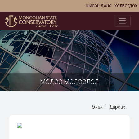
ШИЛЭН ДАНС
ХОЛБОГДОХ
МЭДЭЭ МЭДЭЭЛЭЛ
Өмнөх
|
Дараах