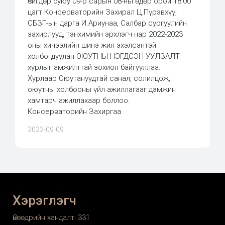
Өчигдөр буюу 09-р сарын 08-ны өдөр орой 18:00
цагт Консерваторийн Захирал Ц.Пүрэвхүү,
СБЗГ-ын дарга И.Ариунаа, Салбар сургуулийн
захирлууд, тэнхимийн эрхлэгч нар 2022-2023
оны хичээлийн шинэ жил эхэлсэнтэй
холбогдуулан ОЮУТНЫ НЭГДСЭН УУЛЗАЛТ
хурлыг амжилттай зохион байгууллаа.
Хурлаар Оюутануудтай санал, солилцож,
оюутны холбооны үйл ажиллагааг дэмжин
хамтарч ажиллахаар боллоо.
Консерваторийн Захиргаа
2022-09-09
Хэрэглэгч
Өнөөдрийн хандалт:
331