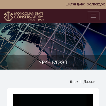
ШИЛЭН ДАНС
ХОЛБОГДОХ
УРАН БҮТЭЭЛ
Өмнөх
|
Дараах