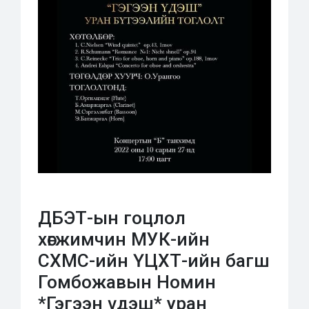
ДБЭТ-ын гоцлол
хөгжимчин МУК-ийн
СХМС-ийн ҮЦХТ-ийн багш
Гомбожавын Номин
*Гэгээн үдэш* уран