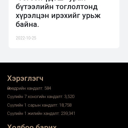
бүтээлийн тоглолтонд
хүрэлцэн ирэхийг урьж
байна.
2022-10-25
Хэрэглэгч
Өнөөдрийн хандалт:
584
Сүүлийн 7 хоногийн хандалт:
3,520
Сүүлийн 1 сарын хандалт:
18,758
Сүүлийн 1 жилийн хандалт:
239,341
Холбоо барих