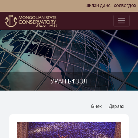
ШИЛЭН ДАНС
ХОЛБОГДОХ
УРАН БҮТЭЭЛ
Өмнөх
|
Дараах