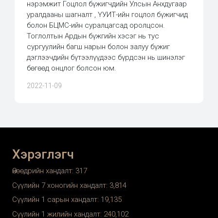
нэрэмжит Гоцлол бүжигчдийн Улсын Анхдугаар
уралдааны шагналт , ҮУИТ-ийн гоцлол бүжигчид
болон БЦМС-ийн суралцагсад оролцсон.
Тоглолтын Ардын бүжгийн хэсэг нь тус
сургуулийн багш нарын болон залуу бүжиг
дэглээчдийн бүтээлүүдээс бүрдсэн нь шинэлэг
бөгөөд онцлог болсон юм.
2022-11-09
Хэрэглэгч
Өнөөдрийн хандалт:
317
Сүүлийн 7 хоногийн хандалт:
3,814
Сүүлийн 1 сарын хандалт:
19,135
Сүүлийн 1 жилийн хандалт:
240,102