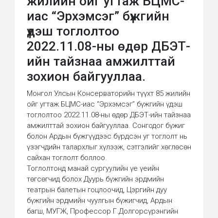
жилийн ойг угтаж БЦМС-
иас “Эрхэмсэг” бүжгийн
үдэш тоглолтоо
2022.11.08-ны өдөр ДБЭТ-
ийн тайзнаа амжилттай
зохион байгууллаа.
Монгол Улсын Консерваторийн түүхт 85 жилийн
ойг угтаж БЦМС-иас “Эрхэмсэг” бүжгийн үдэш
тоглолтоо 2022.11.08-ны өдөр ДБЭТ-ийн тайзнаа
амжилттай зохион байгууллаа. Сонгодог бүжиг
болон Ардын бүжгүүдээс бүрдсэн уг тоглолт нь
үзэгчдийн талархлыг хүлээж, сэтгэлийг хөглөсөн
сайхан тоглолт боллоо.
Тоглолтонд манай сургуулийн үе үеийн
төгсөгчид болох Дуурь бүжгийн эрдмийн
театрын балетын гоцлоочид, Цэргийн дуу
бүжгийн эрдмийн чуулгын бүжигчид, Ардын
багш, МУГЖ, Профессор Г.Долгорсүрэнгийн