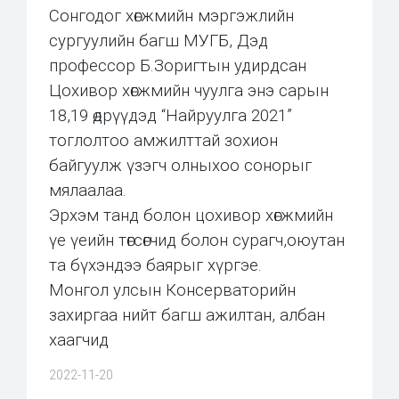
Сонгодог хөгжмийн мэргэжлийн
сургуулийн багш МУГБ, Дэд
профессор Б.Зоригтын удирдсан
Цохивор хөгжмийн чуулга энэ сарын
18,19 өдрүүдэд “Найруулга 2021”
тоглолтоо амжилттай зохион
байгуулж үзэгч олныхоо сонорыг
мялаалаа.
Эрхэм танд болон цохивор хөгжмийн
үе үеийн төгсөгчид болон сурагч,оюутан
та бүхэндээ баярыг хүргэе.
Монгол улсын Консерваторийн
захиргаа нийт багш ажилтан, албан
хаагчид
2022-11-20