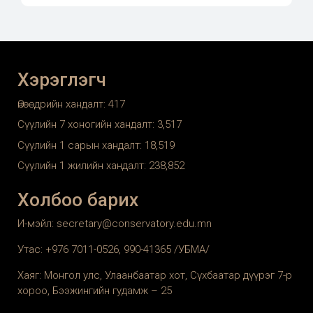
Хэрэглэгч
Өнөөдрийн хандалт:
417
Сүүлийн 7 хоногийн хандалт:
3,517
Сүүлийн 1 сарын хандалт:
18,519
Сүүлийн 1 жилийн хандалт:
238,852
Холбоо барих
И-мэйл: secretary@conservatory.edu.mn
Утас: +976 7011-0526, 990-41365 /УБМА/
Хаяг: Монгол улс, Улаанбаатар хот, Сүхбаатар дүүрэг 7-р
хороо, Бээжингийн гудамж – 25