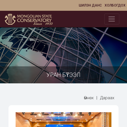
ШИЛЭН ДАНС
ХОЛБОГДОХ
УРАН БҮТЭЭЛ
Өмнөх
|
Дараах