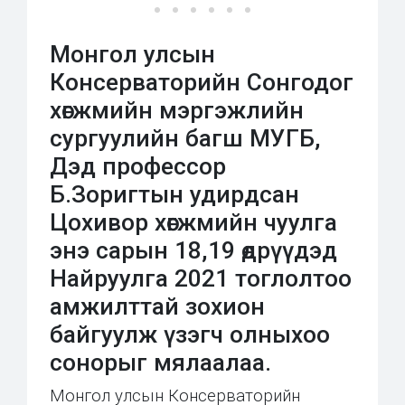
Монгол улсын
Консерваторийн Сонгодог
хөгжмийн мэргэжлийн
сургуулийн багш МУГБ,
Дэд профессор
Б.Зоригтын удирдсан
Цохивор хөгжмийн чуулга
энэ сарын 18,19 өдрүүдэд
Найруулга 2021 тоглолтоо
амжилттай зохион
байгуулж үзэгч олныхоо
сонорыг мялаалаа.
Монгол улсын Консерваторийн