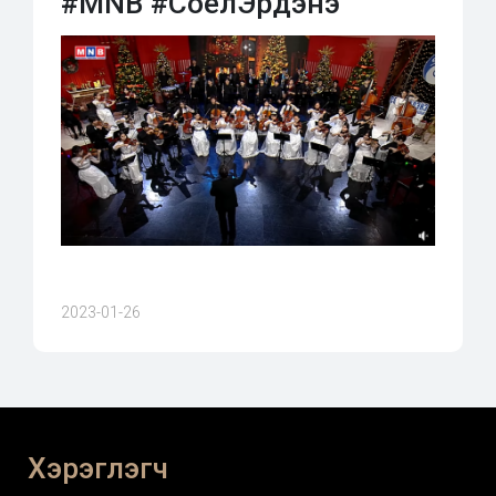
#MNB #СоёлЭрдэнэ
2023-01-26
Хэрэглэгч