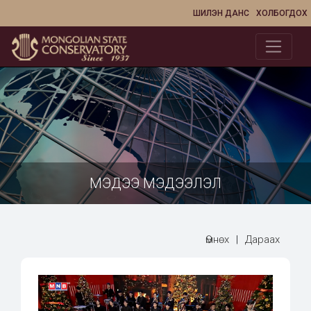
ШИЛЭН ДАНС
ХОЛБОГДОХ
МЭДЭЭ МЭДЭЭЛЭЛ
Өмнөх
|
Дараах