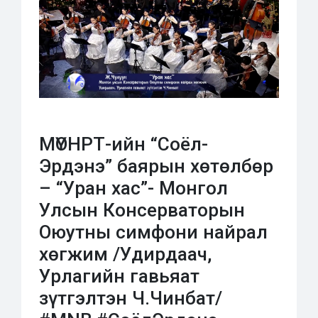
МҮОНРТ-ийн “Соёл-
Эрдэнэ” баярын хөтөлбөр
– “Уран хас”- Монгол
Улсын Консерваторын
Оюутны симфони найрал
хөгжим /Удирдаач,
Урлагийн гавьяат
зүтгэлтэн Ч.Чинбат/