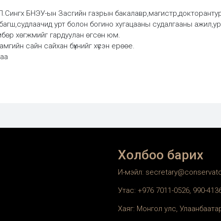
П.Сингх БНЭУ-ын Засгийн газрын бакалавр,магистр,докторантур
агш,судлаачид урт болон богино хугацааны судалгааны ажил,ура
бөр хөгжмийг гардуулан өгсөн юм.
гийн сайн сайхан бүхнийг хүсэн ерөөе.
гаа
Холбоо барих
И-мэйл: secretary@conservat
Утас: +976 7011-0526, 990-41
Хаяг: Монгол улс, Улаанбаатар