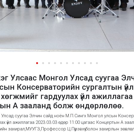
хэг Улсаас Монгол Улсад суугаа Эл
сын Консерваторийн сургалтын үй
хөгжмийг гардуулах үйл ажиллагаа 
тын А зааланд болж өндөрлөлөө.
л Улсад суугаа Элчин сайд ноён М.П.Сингх Монгол улсын Консер
х үйл ажиллагаа 2023.03.03 өдөр 11:00 цагаас Концертын А заа
н захирал,МУУГЗ,Профессор Ц.Пүрэвхүү болон захирлын зөвлөлий