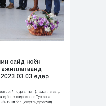
чин сайд ноён
л ажиллагаанд
2023.03.03 өдөр
ваторийн сургалтын үйл ажиллагаанд
ланд болж өндөрлөлөө.Тус арга
н гишүүд,багш,оюутан,сурагчид