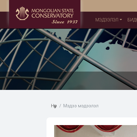
МЭДЭЭЛЭЛ
БИД
Нүүр
Мэдээ мэдээлэл