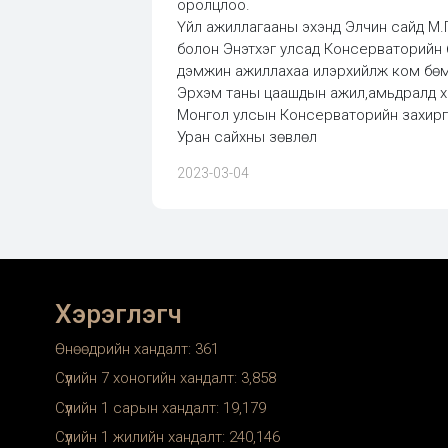
оролцлоо.
Үйл ажиллагааны эхэнд Элчин сайд М.
болон Энэтхэг улсад Консерваторийн б
дэмжин ажиллахаа илэрхийлж ком бөм
Эрхэм таны цаашдын ажил,амьдралд хам
Монгол улсын Консерваторийн захир
Уран сайхны зөвлөл
2023-03-04
Хэрэглэгч
Өнөөдрийн хандалт:
361
Сүүлийн 7 хоногийн хандалт:
3,858
Сүүлийн 1 сарын хандалт:
19,179
Сүүлийн 1 жилийн хандалт:
240,146