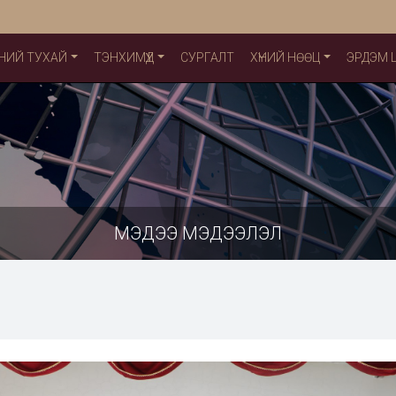
НИЙ ТУХАЙ
ТЭНХИМҮҮД
СУРГАЛТ
ХҮНИЙ НӨӨЦ
ЭРДЭМ
МЭДЭЭ МЭДЭЭЛЭЛ