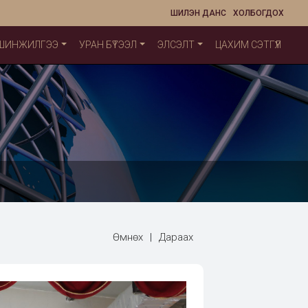
ШИЛЭН ДАНС
ХОЛБОГДОХ
 ШИНЖИЛГЭЭ
УРАН БҮТЭЭЛ
ЭЛСЭЛТ
ЦАХИМ СЭТГҮҮЛ
Өмнөх
|
Дараах