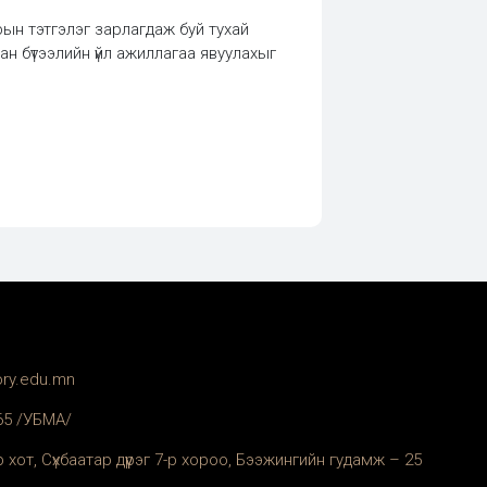
ын тэтгэлэг зарлагдаж буй тухай
н бүтээлийн үйл ажиллагаа явуулахыг
ory.edu.mn
365 /УБМА/
 хот, Сүхбаатар дүүрэг 7-р хороо, Бээжингийн гудамж – 25