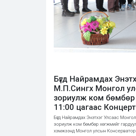
Бүгд Найрамдах Энэт
М.П.Сингх Монгол ул
зориулж ком бөмбөр 
11:00 цагаас Концер
Бүгд Найрамдах Энэтхэг Улсаас Монго
зориулж ком бөмбөр хөгжмийг гардуула
хэмжээнд Монгол улсын Консерваторий