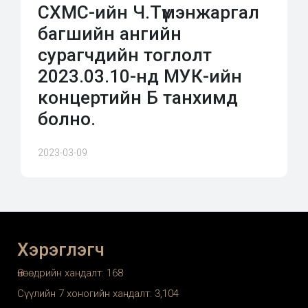
СХМС-ийн Ч.Түмэнжаргал
багшийн ангийн
сурагчдийн тоглолт
2023.03.10-нд МУК-ийн
концертийн Б танхимд
болно.
2023-03-09
Хэрэглэгч
Өнөөдрийн хандалт:
168
Сүүлийн 7 хоногийн хандалт:
3,104