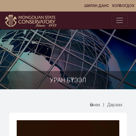
ШИЛЭН ДАНС
ХОЛБОГДОХ
УРАН БҮТЭЭЛ
Өмнөх
|
Дараах