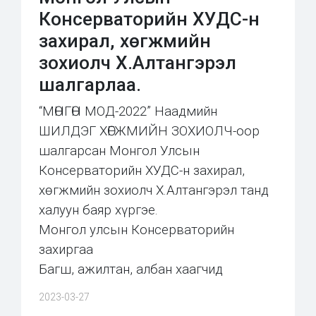
Консерваторийн ХУДС-н
захирал, хөгжмийн
зохиолч Х.Алтангэрэл
шалгарлаа.
“МӨНГӨН МОД-2022” Наадмийн
ШИЛДЭГ ХӨГЖМИЙН ЗОХИОЛЧ-оор
шалгарсан Монгол Улсын
Консерваторийн ХУДС-н захирал,
хөгжмийн зохиолч Х.Алтангэрэл танд
халуун баяр хүргэе.
Монгол улсын Консерваторийн
захиргаа
Багш, ажилтан, албан хаагчид
2023-03-27