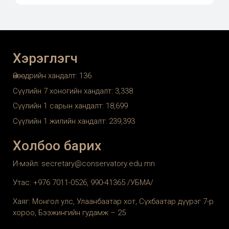
Хэрэглэгч
Өнөөдрийн хандалт:
136
Сүүлийн 7 хоногийн хандалт:
3,338
Сүүлийн 1 сарын хандалт:
18,699
Сүүлийн 1 жилийн хандалт:
239,393
Холбоо барих
И-мэйл: secretary@conservatory.edu.mn
Утас: +976 7011-0526, 990-41365 /УБМА/
Хаяг: Монгол улс, Улаанбаатар хот, Сүхбаатар дүүрэг 7-р
хороо, Бээжингийн гудамж – 25