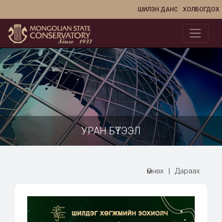
ШИЛЭН ДАНС
ХОЛБОГДОХ
УРАН БҮТЭЭЛ
Өмнөх
|
Дараах