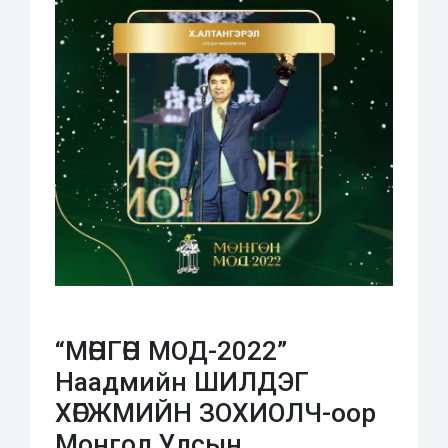
“МӨНГӨН МОД-2022”
Наадмийн ШИЛДЭГ
ХӨГЖМИЙН ЗОХИОЛЧ-оор
Монгол Улсын