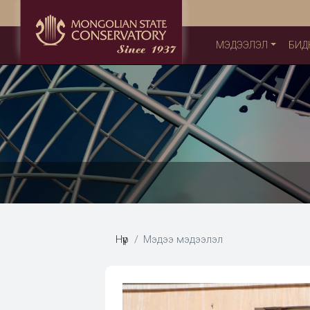
МЭДЭЭЛЭЛ
БИД
Нүүр
Мэдээ мэдээлэл