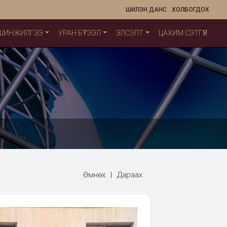
ШИЛЭН ДАНС
ХОЛБОГДОХ
 ШИНЖИЛГЭЭ
УРАН БҮТЭЭЛ
ЭЛСЭЛТ
ЦАХИМ СЭТГҮҮЛ
Өмнөх
|
Дараах