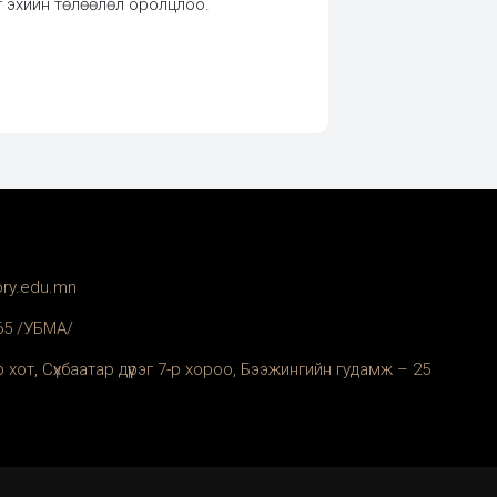
эг эхийн төлөөлөл оролцлоо.
ory.edu.mn
365 /УБМА/
 хот, Сүхбаатар дүүрэг 7-р хороо, Бээжингийн гудамж – 25