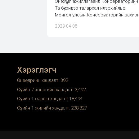
Энэхүү үйл ажиллагаанд Консерваторийн
Та бүхэндээ талархал илэрхийлье.
Монгол улсын Консерваторийн захир
2023-04-08
Хэрэглэгч
Өнөөдрийн хандалт:
392
Сүүлийн 7 хоногийн хандалт:
3,492
Сүүлийн 1 сарын хандалт:
18,494
Сүүлийн 1 жилийн хандалт:
238,827