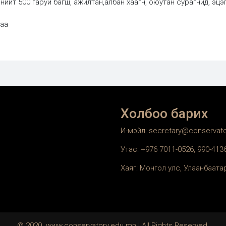
 нийт 500 гаруй багш, ажилтан,албан хаагч, оюутан сурагчид, эц
гаа
Холбоо барих
И-мэйл: secretary@conservat
Утас: +976 7011-0526, 990-41
Хаяг: Монгол улс, Улаанбаатар
© 2020. www.conservatory.edu.mn | All Rights Reserved.