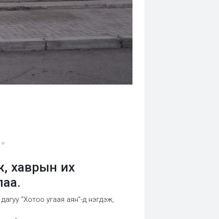
ж, хаврын их
аа.
агуу “Хотоо угаая аян”-д нэгдэж,