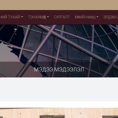
НИЙ ТУХАЙ
ТЭНХИМҮҮД
СУРГАЛТ
ХҮНИЙ НӨӨЦ
ЭРДЭМ
МЭДЭЭ МЭДЭЭЛЭЛ