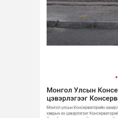
Монгол Улсын Консер
цэвэрлэгээг Консерв
Монгол улсын Консерваторийн захирлын
хаврын их цэвэрлэгээг Консерваторий