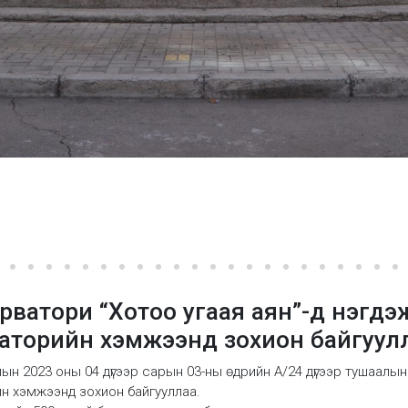
ватори “Хотоо угаая аян”-д нэгдэ
аторийн хэмжээнд зохион байгуулл
 2023 оны 04 дүгээр сарын 03-ны өдрийн А/24 дүгээр тушаалын д
н хэмжээнд зохион байгууллаа.