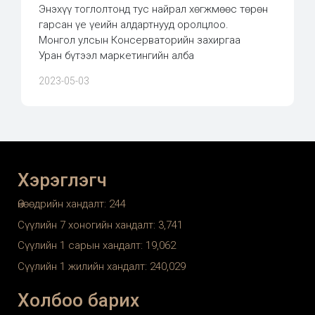
Энэхүү тоглолтонд тус найрал хөгжмөөс төрөн
гарсан үе үеийн алдартнууд оролцлоо.
Монгол улсын Консерваторийн захиргаа
Уран бүтээл маркетингийн алба
2023-05-03
Хэрэглэгч
Өнөөдрийн хандалт:
244
Сүүлийн 7 хоногийн хандалт:
3,741
Сүүлийн 1 сарын хандалт:
19,062
Сүүлийн 1 жилийн хандалт:
240,029
Холбоо барих