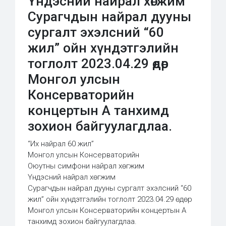
Үндэсний найрал хөгжим
Сурагчдын найрал дууны
сургалт эхэлсний “60
жил” ойн хүндэтгэлийн
тоглолт 2023.04.29 өдөр
Монгол улсын
Консерваторийн
концертын А танхимд
зохион байгуулагдлаа.
“Их найрал 60 жил”
Монгол улсын Консерваторийн
Оюутны симфони найрал хөгжим
Үндэсний найрал хөгжим
Сурагчдын найрал дууны сургалт эхэлсний “60
жил” ойн хүндэтгэлийн тоглолт 2023.04.29 өдөр
Монгол улсын Консерваторийн концертын А
танхимд зохион байгуулагдлаа.