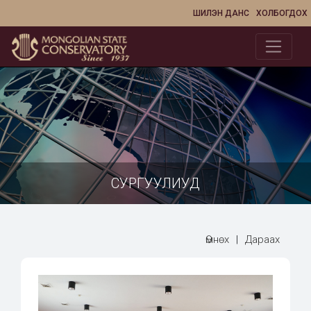
ШИЛЭН ДАНС
ХОЛБОГДОХ
СУРГУУЛИУД
Өмнөх
|
Дараах