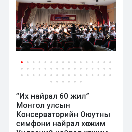
“Их найрал 60 жил”
Монгол улсын
Консерваторийн Оюутны
симфони найрал хөгжим