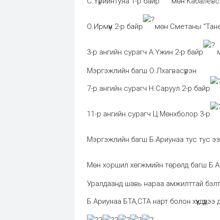
С.Үүрийнтуяа 1-р байр
мөн Кабалевск
О.Ирмүүн 2-р байр
мөн Сметаны “Тане
3-р ангийн сурагч А.Үжин 2-р байр
м
Мэргэжлийн багш О.Лхагвасүрэн
7-р ангийн сурагч Н.Саруул 2-р байр
11-р ангийн сурагч Ц.Мөнхболор 3-р
Мэргэжлийн багш Б.Ариунаа тус тус э
Мөн хоршил хөгжмийн төрөлд багш Б.Ар
Уралдаанд шавь нараа амжилттай бэлт
Б.Ариунаа БТА,СТА нарт болон хүүхдүүдээ