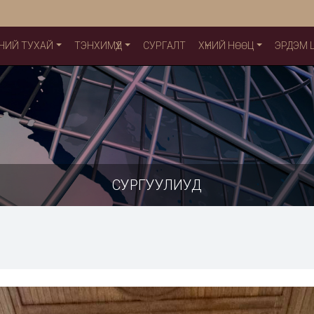
НИЙ ТУХАЙ
ТЭНХИМҮҮД
СУРГАЛТ
ХҮНИЙ НӨӨЦ
ЭРДЭМ
СУРГУУЛИУД