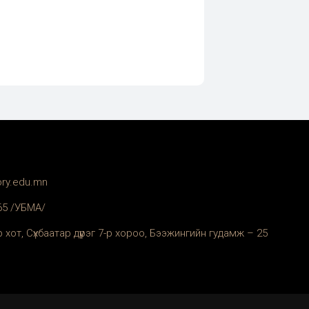
ory.edu.mn
365 /УБМА/
 хот, Сүхбаатар дүүрэг 7-р хороо, Бээжингийн гудамж – 25