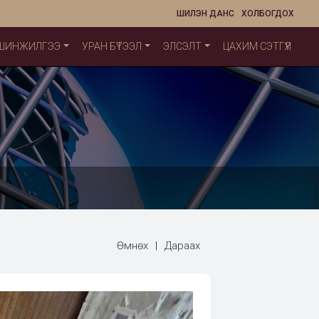
ШИЛЭН ДАНС
ХОЛБОГДОХ
 ШИНЖИЛГЭЭ
УРАН БҮТЭЭЛ
ЭЛСЭЛТ
ЦАХИМ СЭТГҮҮЛ
Өмнөх
|
Дараах