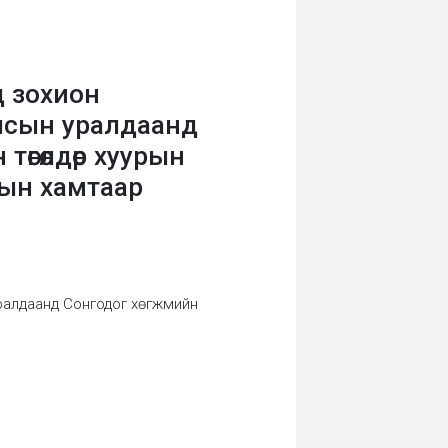
д зохион
улсын уралдаанд
өгөлдөр хуурын
рын хамтаар
 уралдаанд Сонгодог хөгжмийн