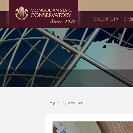
МЭДЭЭЛЭЛ
БИД
Нүүр
Сургуулиуд