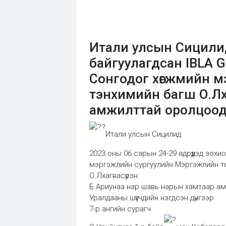
Итали улсын Сицилид
байгуулагдсан IBLA G
Сонгодог хөгжмийн м
тэнхимийн багш О.Лх
амжилттай оролцоод
Итали улсын Сицилид
2023 оны 06 сарын 24-29 өдрүүдэд зохи
мэргэжлийн сургуулийн Мэргэжлийн т
О.Лхагвасүрэн
Б.Ариунаа нар шавь нарын хамтаар ам
Уралдааны шүүгчдийн нэгдсэн дүнгээр
7-р ангийн сурагч