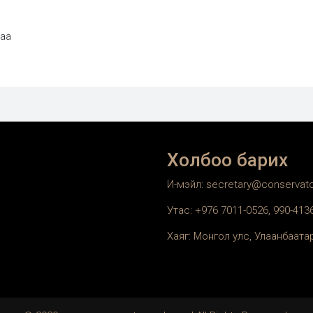
гаа
Холбоо барих
И-мэйл: secretary@conservat
Утас: +976 7011-0526, 990-41
Хаяг: Монгол улс, Улаанбаатар