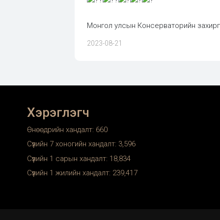
Монгол улсын Консерваторийн захир
2023-08-21
Хэрэглэгч
Өнөөдрийн хандалт:
660
Сүүлийн 7 хоногийн хандалт:
3,596
Сүүлийн 1 сарын хандалт:
18,834
Сүүлийн 1 жилийн хандалт:
239,417