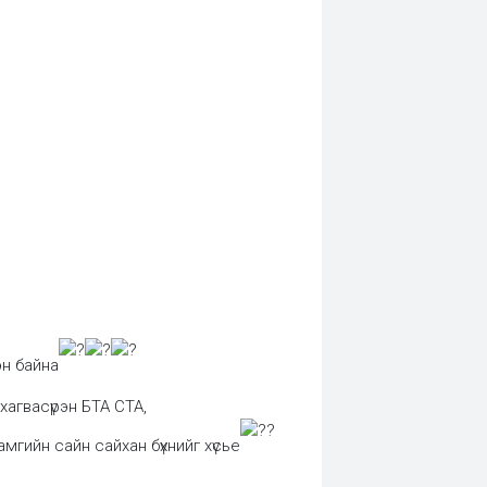
н байна
агвасүрэн БТА СТА,
хамгийн сайн сайхан бүхнийг хүсье