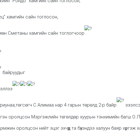
ийн “Рондо” хамгийн сайн тоглосон,
ц” хамгийн сайн тоглосон,
өн Сметаны хамгийн сайн тоглогчоор
байруудыг
зэллээ
иунаа,төгсөгч С.Алимаа нар 4 гарын төрөлд 2-р байр
эзэлсэ
гэн оролцсон Мэргэжлийн төгөлдөр хуурын тэнхимийн багш О.Лх
 дэмжин оролцсон нийт эцэг эхчүүд та бүхэндээ халуун баяр хүргэж 