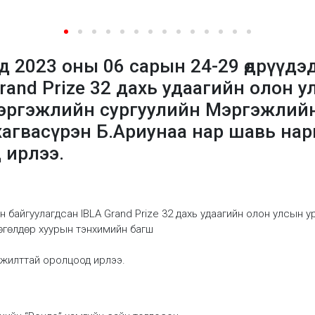
 2023 оны 06 сарын 24-29 өдрүүдэ
rand Prize 32 дахь удаагийн олон 
эргэжлийн сургуулийн Мэргэжлийн т
агвасүрэн Б.Ариунаа нар шавь на
 ирлээ.
он байгуулагдсан IBLA Grand Prize 32 дахь удаагийн олон улсын
өгөлдөр хуурын тэнхимийн багш
жилттай оролцоод ирлээ.