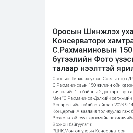
Оросын Шинжлэх уха
Консерватори хамтра
С.Рахманиновын 150
бүтээлийн Фото үзэс
талаар нээлттэй яри
Оросын Шинжлэх ухаан Соёлын төв /Р
С.Рахманиновын 150 жилийн ойн хүрээн
хичээлийн 1-р байрны 2 давхарт гарч э
Мөн “С.Рахманинов-Дэлхийн хөгжмийн 
Эспарсагийн тайлбартайгаар 2023.9.14-
Концертын А зааланд толилуулах гэж б
Зохиолчтой суут хөгжмийн зохиолчийн т
Зохион байгуулагч:
РЦНК,Монгол улсын Консерватори