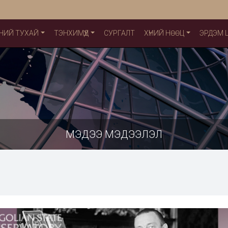
НИЙ ТУХАЙ
ТЭНХИМҮҮД
СУРГАЛТ
ХҮНИЙ НӨӨЦ
ЭРДЭМ
МЭДЭЭ МЭДЭЭЛЭЛ