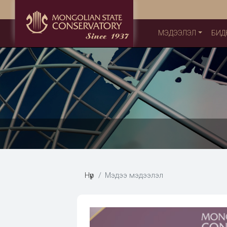
МЭДЭЭЛЭЛ
БИД
Нүүр
Мэдээ мэдээлэл