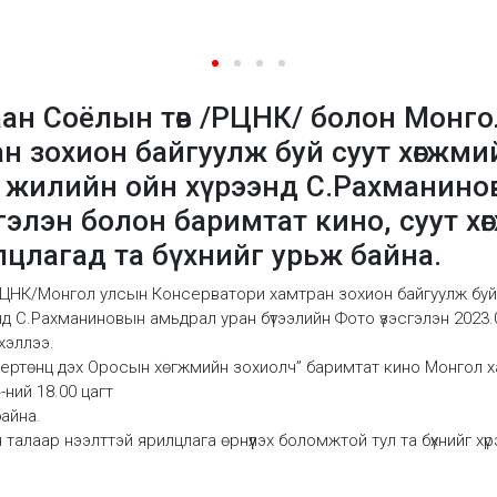
ан Соёлын төв /РЦНК/ болон Монго
н зохион байгуулж буй суут хөгжми
 жилийн ойн хүрээнд С.Рахманино
гэлэн болон баримтат кино, суут х
лцлагад та бүхнийг урьж байна.
ЦНК/Монгол улсын Консерватори хамтран зохион байгуулж буй
д С.Рахманиновын амьдрал уран бүтээлийн Фото үзэсгэлэн 2023
хэллээ.
ертөнц дэх Оросын хөгжмийн зохиолч” баримтат кино Монгол х
ний 18.00 цагт
айна.
алаар нээлттэй ярилцлага өрнүүлэх боломжтой тул та бүхнийг хү