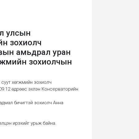
л улсын
йн зохиолч
вын амьдрал уран
өгжмийн зохиолчын
 суут хөгжмийн зохиолч
.09.12 өдрөөс эхлэн Консерваторийн
адмал бичигтэй зохиолч Анна
рэлцэн ирэхийг урьж байна.