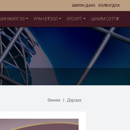
ШИЛЭН ДАНС
ХОЛБОГДОХ
 ШИНЖИЛГЭЭ
УРАН БҮТЭЭЛ
ЭЛСЭЛТ
ЦАХИМ СЭТГҮҮЛ
Өмнөх
|
Дараах