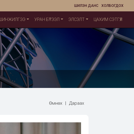
ШИЛЭН ДАНС
ХОЛБОГДОХ
 ШИНЖИЛГЭЭ
УРАН БҮТЭЭЛ
ЭЛСЭЛТ
ЦАХИМ СЭТГҮҮЛ
Өмнөх
|
Дараах