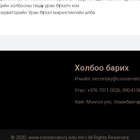
дийн холбооны гишүүн уран бүтээлч юм.
серваторийн Уран бүтээл маркетингийн алба
Холбоо барих
И-мэйл: secretary@conservat
Утас: +976 7011-0526, 990-41
Хаяг: Монгол улс, Улаанбаатар
© 2020. www.conservatory.edu.mn | All Rights Reserved.