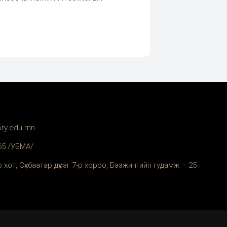
ory.edu.mn
365 /УБМА/
 хот, Сүхбаатар дүүрэг 7-р хороо, Бээжингийн гудамж – 25