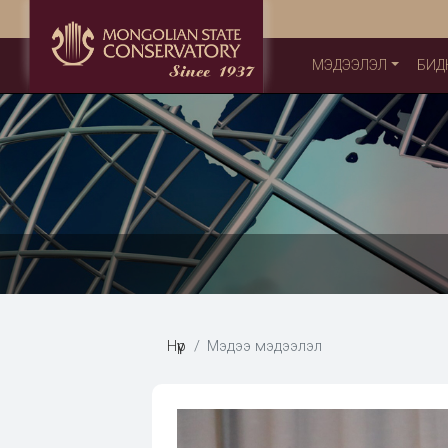
МЭДЭЭЛЭЛ
БИД
Нүүр
Мэдээ мэдээлэл