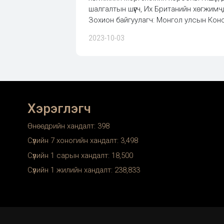
шалгалтын шүүгч, Их Британийн хөгжимч
Зохион байгуулагч: Монгол улсын Кон
2023-10-03
Хэрэглэгч
Өнөөдрийн хандалт:
398
Сүүлийн 7 хоногийн хандалт:
3,498
Сүүлийн 1 сарын хандалт:
18,500
Сүүлийн 1 жилийн хандалт:
238,833