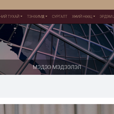
НИЙ ТУХАЙ
ТЭНХИМҮҮД
СУРГАЛТ
ХҮНИЙ НӨӨЦ
ЭРДЭМ
МЭДЭЭ МЭДЭЭЛЭЛ