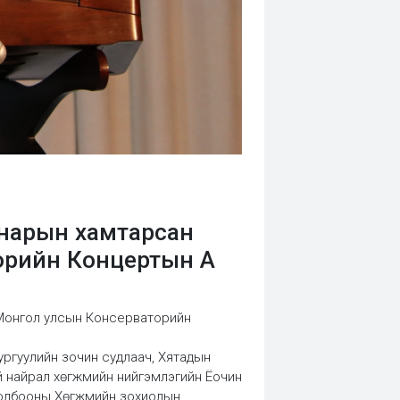
 нарын хамтарсан
торийн Концертын А
р Монгол улсын Консерваторийн
ургуулийн зочин судлаач, Хятадын
й найрал хөгжмийн нийгэмлэгийн Ёочин
 холбооны Хөгжмийн зохиолын