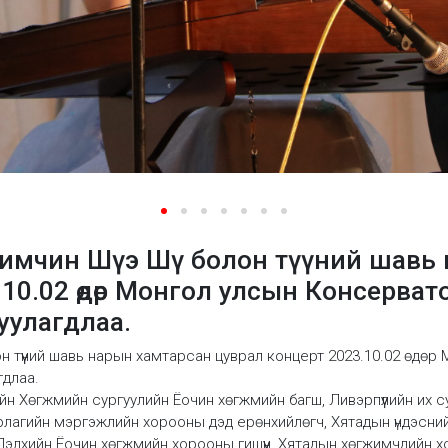
жимчин Шүэ Шү болон түүний шавь
.10.02 өдөр Монгол улсын Консерва
уулагдлаа.
н түүний шавь нарын хамтарсан цуврал концерт 2023.10.02 өдө
гдлаа.
н Хөгжмийн сургуулийн Ёочин хөгжмийн багш, Ливэрпүүлийн их с
лагийн мэргэжлийн хорооны дэд ерөнхийлөгч, Хятадын үндэсни
 Дэлхийн Ёочин хөгжмийн хорооны гишүүн, Хятадын хөгжимчдийн