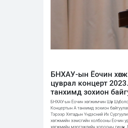
БНХАУ-ын Ёочин хөг
цуврал концерт 2023
танхимд зохион байг
БНХАУ-ын Ёочин хөгжимчин Шүэ Шү боло
Концертын А танхимд зохион байгуула
Тэрээр Хятадын Үндэсний Их Сургуулий
хөгжмийн зэмсгийн холбооны Ёочин ур
хөгжмийн мэргэжлийн хорооны гишүүн,