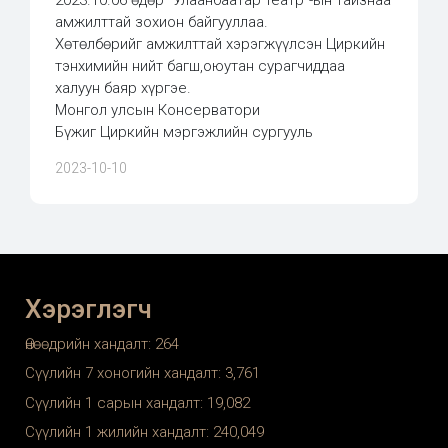
2023.10.06 өдөр “Улаанбаатар театр”-ын тайзнаа
амжилттай зохион байгууллаа.
Хөтөлбөрийг амжилттай хэрэгжүүлсэн Циркийн
тэнхимийн нийт багш,оюутан сурагчиддаа
халуун баяр хүргэе.
Монгол улсын Консерватори
Бүжиг Циркийн мэргэжлийн сургууль
2023-10-10
Хэрэглэгч
Өнөөдрийн хандалт:
264
Сүүлийн 7 хоногийн хандалт:
3,761
Сүүлийн 1 сарын хандалт:
19,082
Сүүлийн 1 жилийн хандалт:
240,049