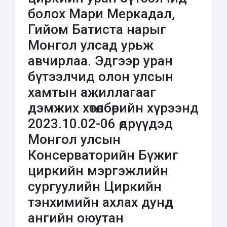
болох Мари Меркадал,
Гийом Батиста нарыг
Монгол улсад урьж
авчирлаа. Эдгээр уран
бүтээлчид олон улсын
хамтын ажиллагааг
дэмжих хөтөлбөрийн хүрээнд
2023.10.02-06 өдрүүдэд
Монгол улсын
Консерваторийн Бүжиг
циркийн мэргэжлийн
сургуулийн Циркийн
тэнхимийн ахлах дунд
ангийн оюутан