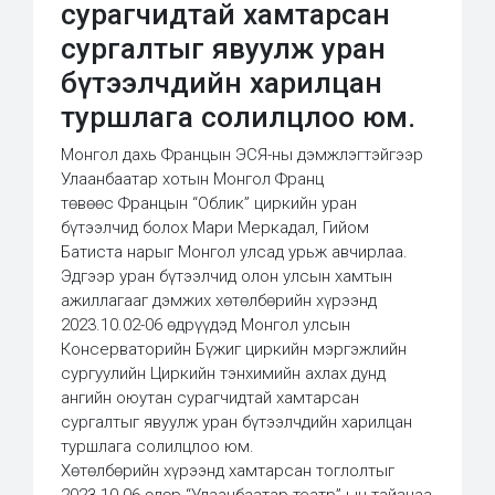
сурагчидтай хамтарсан
сургалтыг явуулж уран
бүтээлчдийн харилцан
туршлага солилцлоо юм.
Монгол дахь Францын ЭСЯ-ны дэмжлэгтэйгээр
Улаанбаатар хотын Монгол Франц
төвөөс Францын “Облик” циркийн уран
бүтээлчид болох Мари Меркадал, Гийом
Батиста нарыг Монгол улсад урьж авчирлаа.
Эдгээр уран бүтээлчид олон улсын хамтын
ажиллагааг дэмжих хөтөлбөрийн хүрээнд
2023.10.02-06 өдрүүдэд Монгол улсын
Консерваторийн Бүжиг циркийн мэргэжлийн
сургуулийн Циркийн тэнхимийн ахлах дунд
ангийн оюутан сурагчидтай хамтарсан
сургалтыг явуулж уран бүтээлчдийн харилцан
туршлага солилцлоо юм.
Хөтөлбөрийн хүрээнд хамтарсан тоглолтыг