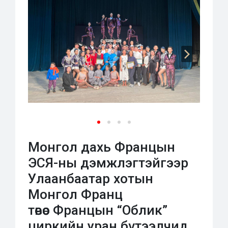
Монгол дахь Францын
ЭСЯ-ны дэмжлэгтэйгээр
Улаанбаатар хотын
Монгол Франц
төвөөс Францын “Облик”
циркийн уран бүтээлчид