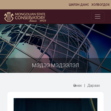
ШИЛЭН ДАНС
ХОЛБОГДОХ
МЭДЭЭ МЭДЭЭЛЭЛ
Өмнөх
|
Дараах