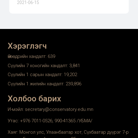
2021-06-15
Хэрэглэгч
Өнөөдрийн хандалт:
639
Сүүлийн 7 хоногийн хандалт:
3,841
Сүүлийн 1 сарын хандалт:
19,202
Сүүлийн 1 жилийн хандалт:
239,896
Холбоо барих
И-мэйл: secretary@conservatory.edu.mn
Утас: +976 7011-0526, 990-41365 /УБМА/
Хаяг: Монгол улс, Улаанбаатар хот, Сүхбаатар дүүрэг 7-р