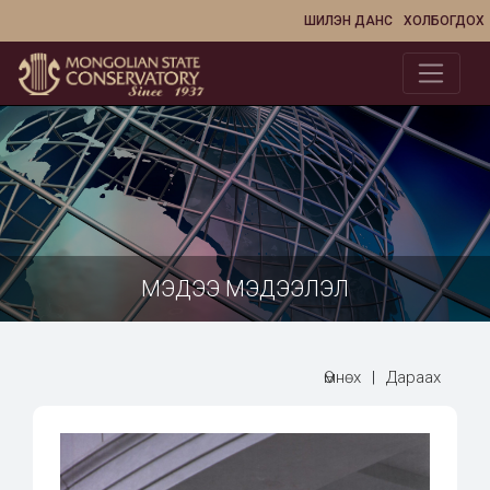
ШИЛЭН ДАНС
ХОЛБОГДОХ
МЭДЭЭ МЭДЭЭЛЭЛ
Өмнөх
|
Дараах