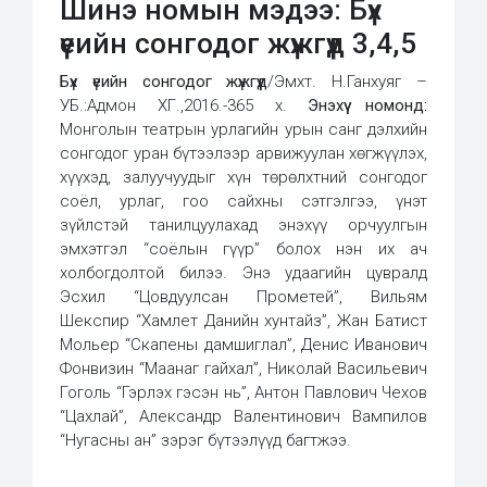
Шинэ номын мэдээ: Бүх
үеийн сонгодог жүжгүүд 3,4,5
Бүх үеийн сонгодог жүжгүүд
/Эмхт. Н.Ганхуяг –
УБ.:Адмон ХГ.,2016.-365 х.
Энэхүү номонд:
Монголын театрын урлагийн урын санг дэлхийн
сонгодог уран бүтээлээр арвижуулан хөгжүүлэх,
хүүхэд, залуучуудыг хүн төрөлхтний сонгодог
соёл, урлаг, гоо сайхны сэтгэлгээ, үнэт
зүйлстэй танилцуулахад энэхүү орчуулгын
эмхэтгэл “соёлын гүүр” болох нэн их ач
холбогдолтой билээ. Энэ удаагийн цувралд
Эсхил “Цовдуулсан Прометей”, Вильям
Шекспир “Хамлет Данийн хунтайз”, Жан Батист
Мольер “Скапены дамшиглал”, Денис Иванович
Фонвизин “Маанаг гайхал”, Николай Васильевич
Гоголь “Гэрлэх гэсэн нь”, Антон Павлович Чехов
“Цахлай”, Александр Валентинович Вампилов
“Нугасны ан” зэрэг бүтээлүүд багтжээ.