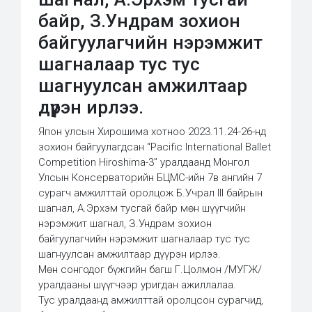
байр, З.Ундрам зохион
байгуулагчийн нэрэмжит
шагналаар тус тус
шагнуулсан амжилтаар
дүүрэн ирлээ.
Япон улсын Хирошима хотноо 2023.11.24-26-нд
зохион байгуулагдсан “Pacific International Ballet
Competition Hiroshima-3” уралдаанд Монгол
Улсын Консерваторийн БЦМС-ийн 7в ангийн 7
сурагч амжилттай оролцож Б.Учрал III байрын
шагнал, А.Эрхэм тусгай байр мөн шүүгчийн
нэрэмжит шагнал, З.Ундрам зохион
байгуулагчийн нэрэмжит шагналаар тус тус
шагнуулсан амжилтаар дүүрэн ирлээ.
Мөн сонгодог бүжгийн багш Г.Цолмон /МУГЖ/
уралдааны шүүгчээр уригдан ажиллалаа.
Тус уралдаанд амжилттай оролцсон сурагчид,