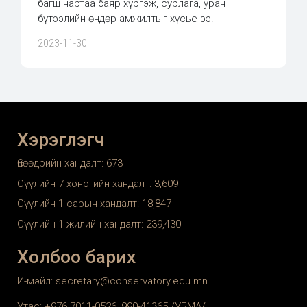
багш нартаа баяр хүргэж, сурлага, уран
бүтээлийн өндөр амжилтыг хүсье ээ.
2023-11-30
Хэрэглэгч
Өнөөдрийн хандалт:
673
Сүүлийн 7 хоногийн хандалт:
3,609
Сүүлийн 1 сарын хандалт:
18,847
Сүүлийн 1 жилийн хандалт:
239,430
Холбоо барих
И-мэйл: secretary@conservatory.edu.mn
Утас: +976 7011-0526, 990-41365 /УБМА/