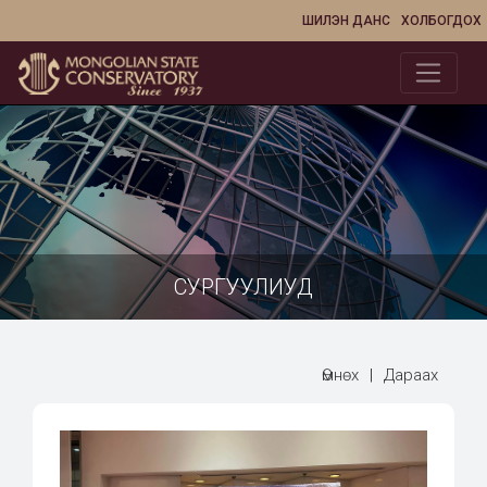
ШИЛЭН ДАНС
ХОЛБОГДОХ
СУРГУУЛИУД
Өмнөх
|
Дараах