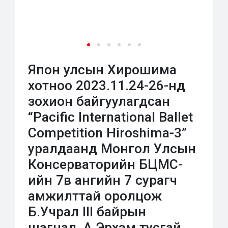
Япон улсын Хирошима
хотноо 2023.11.24-26-нд
зохион байгуулагдсан
“Pacific International Ballet
Competition Hiroshima-3”
уралдаанд Монгол Улсын
Консерваторийн БЦМС-
ийн 7в ангийн 7 сурагч
амжилттай оролцож
Б.Учрал III байрын
шагнал, А.Эрхэм тусгай