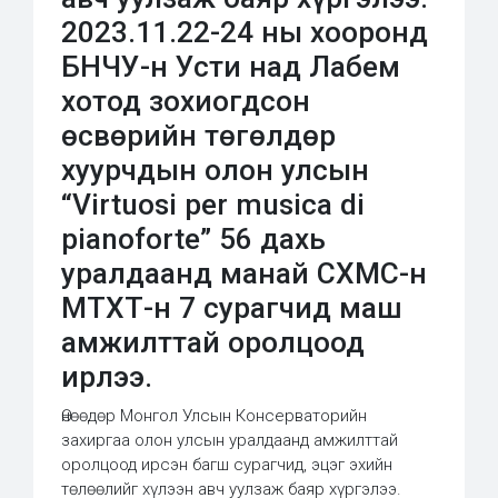
2023.11.22-24 ны хооронд
БНЧУ-н Усти над Лабем
хотод зохиогдсон
өсвөрийн төгөлдөр
хуурчдын олон улсын
“Virtuosi per musica di
pianoforte” 56 дахь
уралдаанд манай СХМС-н
МТХТ-н 7 сурагчид маш
амжилттай оролцоод
ирлээ.
Өнөөдөр Монгол Улсын Консерваторийн
захиргаа олон улсын уралдаанд амжилттай
оролцоод ирсэн багш сурагчид, эцэг эхийн
төлөөлийг хүлээн авч уулзаж баяр хүргэлээ.