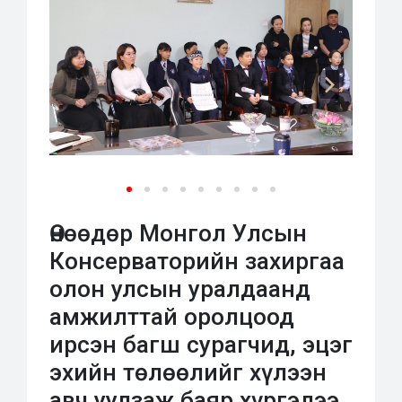
Өнөөдөр Монгол Улсын
Консерваторийн захиргаа
олон улсын уралдаанд
амжилттай оролцоод
ирсэн багш сурагчид, эцэг
эхийн төлөөлийг хүлээн
авч уулзаж баяр хүргэлээ.