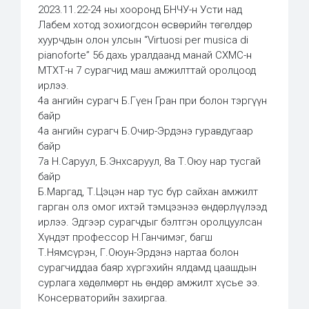
2023.11.22-24 ны хооронд БНЧУ-н Усти над
Лабем хотод зохиогдсон өсвөрийн төгөлдөр
хуурчдын олон улсын “Virtuosi per musica di
pianoforte” 56 дахь уралдаанд манай СХМС-н
МТХТ-н 7 сурагчид маш амжилттай оролцоод
ирлээ.
4а ангийн сурагч Б.Гүен Гран при болон тэргүүн
байр
4а ангийн сурагч Б.Очир-Эрдэнэ гуравдугаар
байр
7а Н.Саруул, Б.Энхсаруул, 8а Т.Оюу нар тусгай
байр
Б.Маргад, Т.Цэцэн нар тус бүр сайхан амжилт
гарган олз омог ихтэй тэмцээнээ өндөрлүүлээд
ирлээ. Эдгээр сурагчдыг бэлтгэн оролцуулсан
Хүндэт профессор Н.Ганчимэг, багш
Т.Нямсүрэн, Г.Оюун-Эрдэнэ нартаа болон
сурагчиддаа баяр хүргэхийн ялдамд цаашдын
сурлага хөдөлмөрт нь өндөр амжилт хүсье ээ.
Консерваторийн захиргаа.