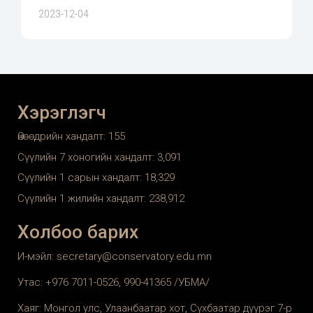
2023-12-04
Хэрэглэгч
Өнөөдрийн хандалт:
155
Сүүлийн 7 хоногийн хандалт:
3,091
Сүүлийн 1 сарын хандалт:
18,329
Сүүлийн 1 жилийн хандалт:
238,912
Холбоо барих
И-мэйл: secretary@conservatory.edu.mn
Утас: +976 7011-0526, 990-41365 /УБМА/
Хаяг: Монгол улс, Улаанбаатар хот, Сүхбаатар дүүрэг 7-р