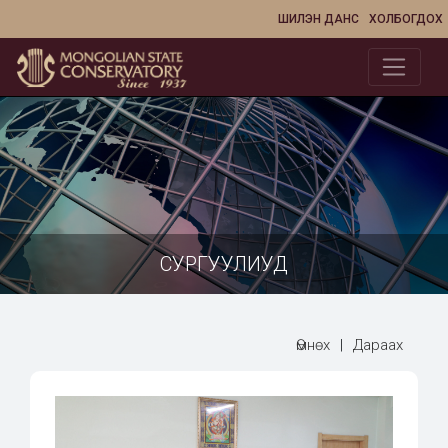
ШИЛЭН ДАНС
ХОЛБОГДОХ
СУРГУУЛИУД
Өмнөх
|
Дараах