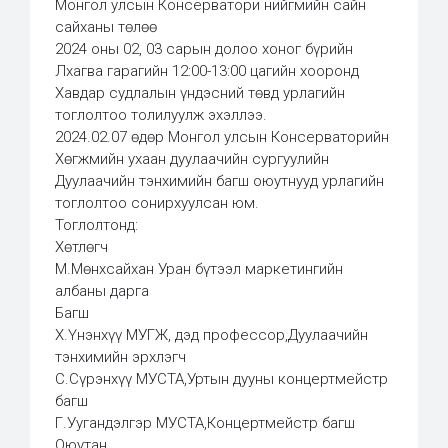
Монгол улсын Консерватори нийгмийн сайн
сайханы төлөө
2024 оны 02, 03 сарын долоо хоног бүрийн
Лхагва гарагийн 12:00-13:00 цагийн хооронд
Хавдар судлалын үндэсний төвд урлагийн
тоглолтоо толилуулж эхэллээ.
2024.02.07 өдөр Монгол улсын Консерваторийн
Хөгжмийн ухаан дуулаачийн сургуулийн
Дуулаачийн тэнхимийн багш оюутнууд урлагийн
тоглолтоо сонирхуулсан юм.
Тоглолтонд:
Хөтлөгч
М.Мөнхсайхан Уран бүтээл маркетингийн
албаны дарга
Багш
Х.Үнэнхүү МУГЖ, дэд профессор,Дуулаачийн
тэнхимийн эрхлэгч
С.Сүрэнхүү МУСТА,Уртын дууны концертмейстр
багш
Г.Уугандэлгэр МУСТА,Концертмейстр багш
Оюутан