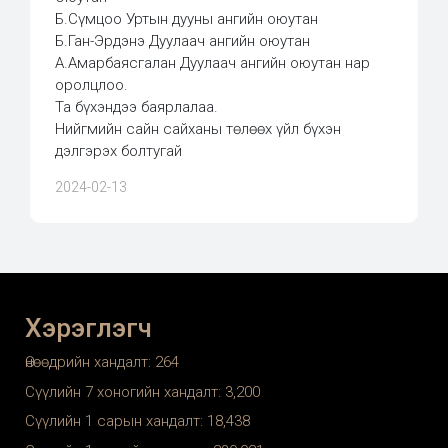
Б.Сүмцоо Уртын дууны ангийн оюутан
Б.Ган-Эрдэнэ Дуулаач ангийн оюутан
А.Амарбаясгалан Дуулаач ангийн оюутан нар
оролцлоо.
Та бүхэндээ баярлалаа.
Нийгмийн сайн сайханы төлөөх үйл бүхэн
дэлгэрэх болтугай
2024-02-13
Хэрэглэгч
Өнөөдрийн хандалт:
264
Сүүлийн 7 хоногийн хандалт:
3,200
Сүүлийн 1 сарын хандалт:
18,438