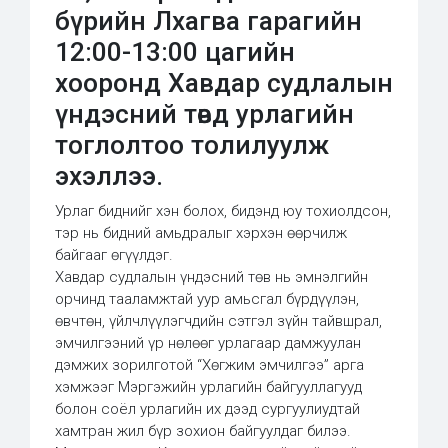
бүрийн Лхагва гарагийн
12:00-13:00 цагийн
хооронд Хавдар судлалын
үндэсний төвд урлагийн
тоглолтоо толилуулж
эхэллээ.
Урлаг биднийг хэн болох, бидэнд юу тохиолдсон,
тэр нь бидний амьдралыг хэрхэн өөрчилж
байгааг өгүүлдэг.
Хавдар судлалын үндэсний төв нь эмнэлгийн
орчинд тааламжтай уур амьсгал бүрдүүлэн,
өвчтөн, үйлчлүүлэгчдийн сэтгэл зүйн тайвшрал,
эмчилгээний үр нөлөөг урлагаар дамжуулан
дэмжих зорилготой “Хөгжим эмчилгээ” арга
хэмжээг Мэргэжийн урлагийн байгууллагууд
болон соёл урлагийн их дээд сургуулиудтай
хамтран жил бүр зохион байгуулдаг билээ.