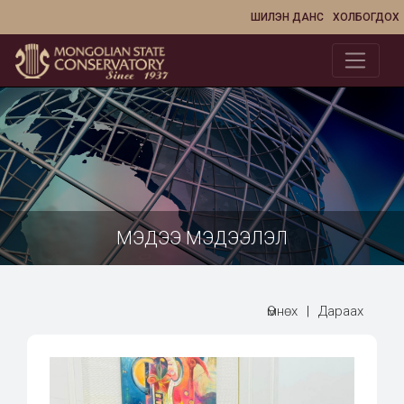
ШИЛЭН ДАНС
ХОЛБОГДОХ
МЭДЭЭ МЭДЭЭЛЭЛ
Өмнөх
|
Дараах