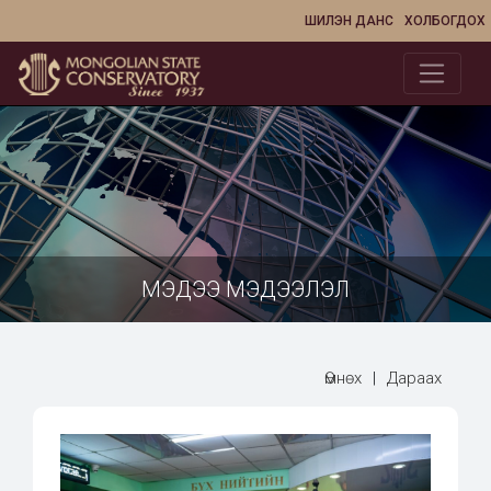
ШИЛЭН ДАНС
ХОЛБОГДОХ
МЭДЭЭ МЭДЭЭЛЭЛ
Өмнөх
|
Дараах