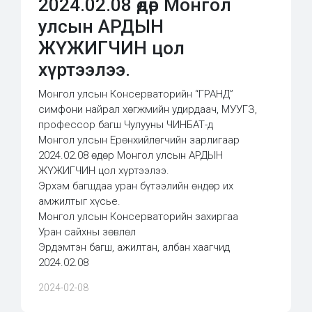
2024.02.08 өдөр Монгол
улсын АРДЫН
ЖҮЖИГЧИН цол
хүртээлээ.
Монгол улсын Консерваторийн “ГРАНД”
симфони найрал хөгжмийн удирдаач, МУУГЗ,
профессор багш Чулууны ЧИНБАТ-д
Монгол улсын Ерөнхийлөгчийн зарлигаар
2024.02.08 өдөр Монгол улсын АРДЫН
ЖҮЖИГЧИН цол хүртээлээ.
Эрхэм багшдаа уран бүтээлийн өндөр их
амжилтыг хүсье.
Монгол улсын Консерваторийн захиргаа
Уран сайхны зөвлөл
Эрдэмтэн багш, ажилтан, албан хаагчид
2024.02.08
2024-02-08