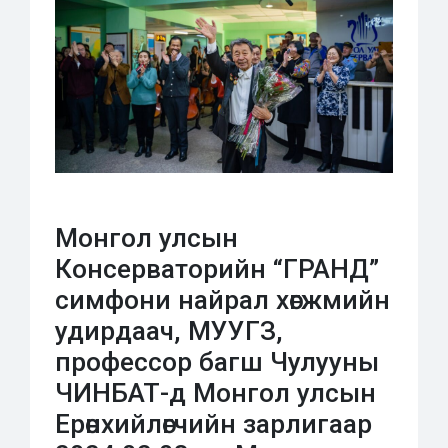
Монгол улсын
Консерваторийн “ГРАНД”
симфони найрал хөгжмийн
удирдаач, МУУГЗ,
профессор багш Чулууны
ЧИНБАТ-д Монгол улсын
Ерөнхийлөгчийн зарлигаар