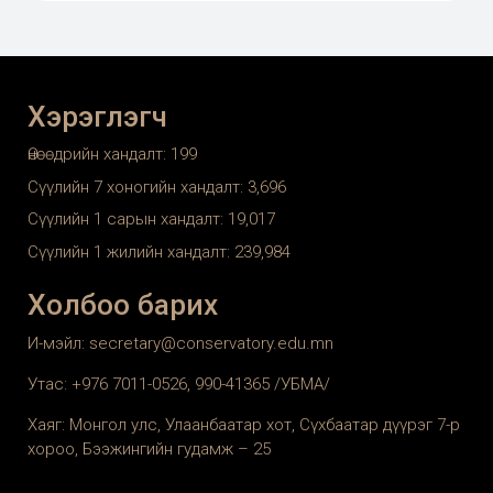
Хэрэглэгч
Өнөөдрийн хандалт:
199
Сүүлийн 7 хоногийн хандалт:
3,696
Сүүлийн 1 сарын хандалт:
19,017
Сүүлийн 1 жилийн хандалт:
239,984
Холбоо барих
И-мэйл: secretary@conservatory.edu.mn
Утас: +976 7011-0526, 990-41365 /УБМА/
Хаяг: Монгол улс, Улаанбаатар хот, Сүхбаатар дүүрэг 7-р
хороо, Бээжингийн гудамж – 25